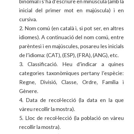
binomial i s’ha d’escriure en minúscula (amb la
inicial del primer mot en majúscula) i en
cursiva.
2. Nom comú (en català i, si pot ser, en altres
idiomes). A continuació del nom comú, entre
parèntesi i en majúscules, posareu les inicials
de l’idioma: (CAT), (ESP), (FRA), (ANG), etc.
3. Classificació. Heu d’indicar a quines
categories taxonòmiques pertany l’espècie:
Regne, Divisió, Classe, Ordre, Família i
Gènere.
4. Data de recol·lecció (la data en la que
vàreu recollir la mostra).
5. Lloc de recol·lecció (la població on vàreu
recollir la mostra).