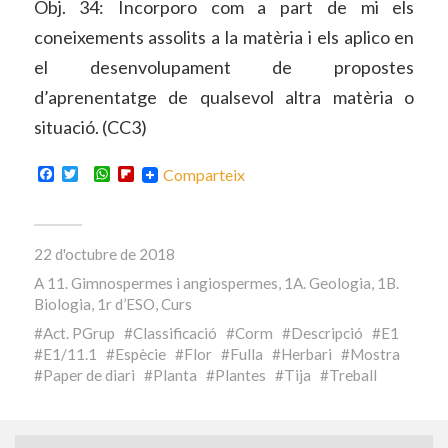
Obj. 34: Incorporo com a part de mi els
coneixements assolits a la matèria i els aplico en
el desenvolupament de propostes
d’aprenentatge de qualsevol altra matèria o
situació. (CC3)
Facebook
Twitter
WhatsApp
Flipboard
Comparteix
22 d'octubre de 2018
A
11. Gimnospermes i angiospermes
,
1A. Geologia
,
1B.
Biologia
,
1r d’ESO
,
Curs
Act. PGrup
Classificació
Corm
Descripció
E1
E1/11.1
Espècie
Flor
Fulla
Herbari
Mostra
Paper de diari
Planta
Plantes
Tija
Treball