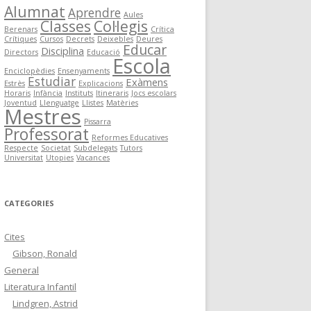
Alumnat
Aprendre
Aules
Classes
Col·legis
Berenars
Crítica
Crítiques
Cursos
Decrets
Deixebles
Deures
Educar
Disciplina
Directors
Educació
Escola
Enciclopèdies
Ensenyaments
Estudiar
Exàmens
Estrès
Explicacions
Horaris
Infància
Instituts
Itineraris
Jocs escolars
Joventud
Llenguatge
Llistes
Matèries
Mestres
Pissarra
Professorat
Reformes Educatives
Respecte
Societat
Subdelegats
Tutors
Universitat
Utopies
Vacances
CATEGORIES
Cites
Gibson, Ronald
General
Literatura Infantil
Lindgren, Astrid