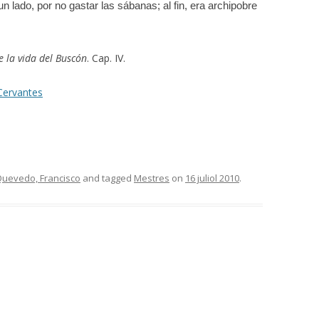
n lado, por no gastar las sábanas; al fin, era archipobre
e la vida del Buscón
. Cap. IV.
 Cervantes
uevedo, Francisco
and tagged
Mestres
on
16 juliol 2010
.