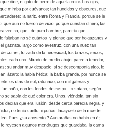
que dice, ni gato de perro de aquella color. Los ojos,
 que miraba por cuévanos; tan hundidos y obscuros, que
mercaderes; la nariz, entre Roma y Francia, porque se le
, que aún no fueron de vicio, porque cuestan dinero; las
ca vecina, que , de pura hambre, parecía que
le faltaban no sé cuántos y pienso que por holgazanes y
el gaznate, largo como avestruz, con una nuez tan
r de comer, forzada de la necesidad; los brazos, secos;
os cada una. Mirado de media abajo, parecía tenedor,
cas; su andar muy despacio; si se descomponía algo, le
n lázaro; la habla hética; la barba grande, por nunca se
nete los días de sol, ratonado, con mil gateras y
 fue paño, con los fondos de caspa. La sotana, según
no se sabía de qué color era. Unos, viéndola tan sin
tros decían que era ilusión; desde cerca parecía negra, y
eñidor; no tenía cuello ni puños; lacayuelo de la muerte.
steo. Pues ¿su aposento ? Aun arañas no había en él;
o le royesen algunos mendrugos que guardaba; la cama