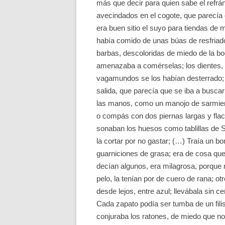
más que decir para quien sabe el refrán 
avecindados en el cogote, que parecía
era buen sitio el suyo para tiendas de 
había comido de unas búas de resfriado
barbas, descoloridas de miedo de la bo
amenazaba a comérselas; los dientes, 
vagamundos se los habían desterrado; 
salida, que parecía que se iba a busca
las manos, como un manojo de sarmient
o compás con dos piernas largas y fla
sonaban los huesos como tablillas de Sa
la cortar por no gastar; (…) Traía un bo
guarniciones de grasa; era de cosa que
decían algunos, era milagrosa, porque 
pelo, la tenían por de cuero de rana; o
desde lejos, entre azul; llevábala sin c
Cada zapato podía ser tumba de un fili
conjuraba los ratones, de miedo que n