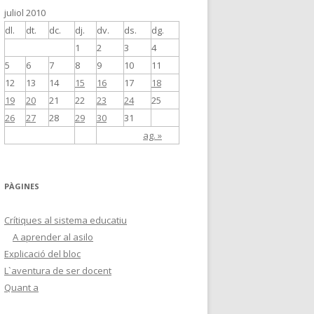
juliol 2010
dl.
dt.
dc.
dj.
dv.
ds.
dg.
1
2
3
4
5
6
7
8
9
10
11
12
13
14
15
16
17
18
19
20
21
22
23
24
25
26
27
28
29
30
31
ag. »
PÀGINES
Crítiques al sistema educatiu
A aprender al asilo
Explicació del bloc
L`aventura de ser docent
Quant a