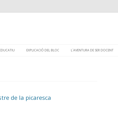
Skip
to
 EDUCATIU
EXPLICACIÓ DEL BLOC
L`AVENTURA DE SER DOCENT
content
tre de la picaresca