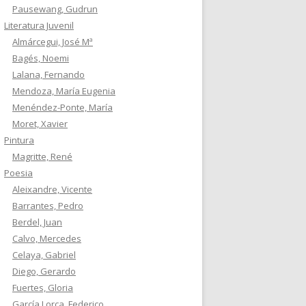
Pausewang, Gudrun
Literatura Juvenil
Almárcegui, José Mª
Bagés, Noemi
Lalana, Fernando
Mendoza, María Eugenia
Menéndez-Ponte, María
Moret, Xavier
Pintura
Magritte, René
Poesia
Aleixandre, Vicente
Barrantes, Pedro
Berdel, Juan
Calvo, Mercedes
Celaya, Gabriel
Diego, Gerardo
Fuertes, Gloria
García Lorca, Federico