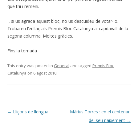
que trii i remeni.
I, si us agrada aquest bloc, no us descuideu de votar-lo.
Trobareu l’enllaç als Premis Bloc Catalunya al capdavall de la
segona columna. Moltes gràcies.
Fins la tornada
This entry was posted in
General
and tagged
Premis Bloc
Catalunya
on
6 agost 2010
.
Post
←
Lliçons de llengua
Màrius Torres : en el centenari
navigation
del seu naixement
→