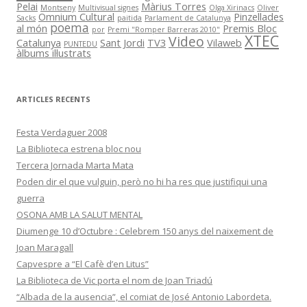
Pelai
Màrius Torres
Montseny
Multivisual signes
Olga Xirinacs
Oliver
Omnium Cultural
Pinzellades
Sacks
paitida
Parlament de Catalunya
poema
al món
Premis Bloc
por
Premi "Romper Barreras 2010"
XTEC
Video
Catalunya
Sant Jordi
TV3
Vilaweb
PUNTEDU
àlbums il·lustrats
ARTICLES RECENTS
Festa Verdaguer 2008
La Biblioteca estrena bloc nou
Tercera Jornada Marta Mata
Poden dir el que vulguin, però no hi ha res que justifiqui una
guerra
OSONA AMB LA SALUT MENTAL
Diumenge 10 d’Octubre : Celebrem 150 anys del naixement de
Joan Maragall
Capvespre a “El Cafè d’en Litus”
La Biblioteca de Vic porta el nom de Joan Triadú
“Albada de la ausencia”, el comiat de José Antonio Labordeta.