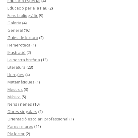
Educació Especial
(4)
Educació per a la Pau
(2)
Fons bibliogràfic
(9)
Galeria
(4)
General
(16)
Guies de lectura
(2)
Hemeroteca
(1)
Il·lustració
(2)
La nostra història
(13)
Literatura
(23)
Llengües
(4)
Matemàtiques
(1)
Mestres
(3)
Música
(5)
Nens i nenes
(10)
Obres singulars
(1)
Orientació escolar i professional
(1)
Pares i mares
(11)
Pla lector
(2)