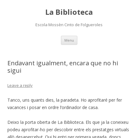
La Biblioteca
Escola Mossèn Cinto de Folgueroles
Skip
Menu
to
content
Endavant igualment, encara que no hi
sigui
Leave a reply
Tanco, uns quants dies, la paradeta. Ho aprofitaré per fer
vacances i posar en ordre l’ordinador de casa.
Deixo la porta oberta de La Biblioteca. Els que ja la coneixeu
podeu aprofitar-ho per descobrir entre els prestatges virtuals
allò desapercebut. Qui hi entri per primera vegada, doncs,