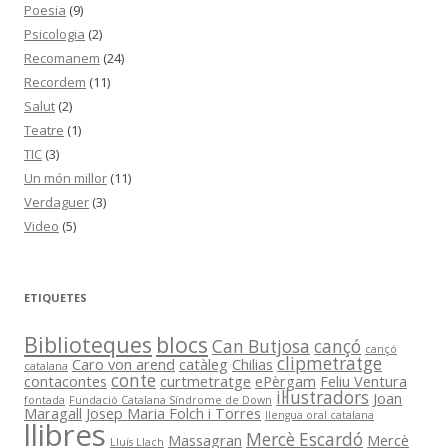
Poesia
(9)
Psicologia
(2)
Recomanem
(24)
Recordem
(11)
Salut
(2)
Teatre
(1)
TIC
(3)
Un món millor
(11)
Verdaguer
(3)
Video
(5)
ETIQUETES
Biblioteques
blocs
Can Butjosa
cançó
cançó
clipmetratge
Caro von arend
catàleg
Chilias
catalana
conte
contacontes
curtmetratge
ePèrgam
Feliu Ventura
il·lustradors
Joan
fontada
Fundació Catalana Síndrome de Down
Maragall
Josep Maria Folch i Torres
llengua oral catalana
llibres
Mercè Escardó
Massagran
Mercè
Lluís Llach