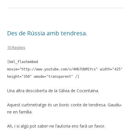
Des de Rússia amb tendresa.
10 Replies
[kml_flashembed
movie="http://www.youtube.com/v/4Hb7UbM1Ycs" width="425"
height="350" wmode="transparent" /]
Una altra descoberta de la Sàlvia de Cocentaina.
Aquest curtmetratge és un bonic conte de tendresa. Gaudiu-
ne en família.
Ah, i si algú pot saber-ne l’autoria ens farà un favor.