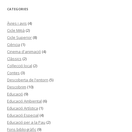
CATEGORIES
Àvies i avis
(4)
Cicle Mitjà
(2)
Cicle Superior
(8)
Ciència
(1)
Cinema d'animació
(4)
Clàssics
(2)
Col·lecció local
(2)
Contes
(3)
Descoberta de l'entorn
(5)
Descobrim
(10)
Educació
(9)
Educació Ambiental
(6)
Educació Artística
(1)
Educació Especial
(4)
Educació per a la Pau
(2)
Fons bibliogràfic
(9)