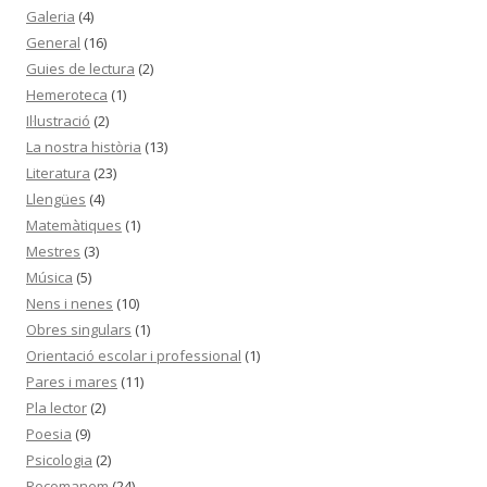
Galeria
(4)
General
(16)
Guies de lectura
(2)
Hemeroteca
(1)
Il·lustració
(2)
La nostra història
(13)
Literatura
(23)
Llengües
(4)
Matemàtiques
(1)
Mestres
(3)
Música
(5)
Nens i nenes
(10)
Obres singulars
(1)
Orientació escolar i professional
(1)
Pares i mares
(11)
Pla lector
(2)
Poesia
(9)
Psicologia
(2)
Recomanem
(24)