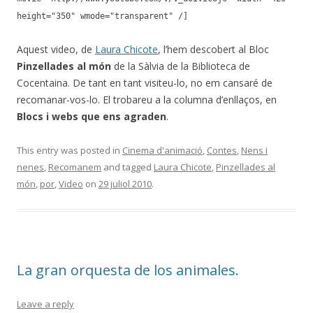
height="350" wmode="transparent" /]
Aquest video, de
Laura Chicote
, l’hem descobert al Bloc
Pinzellades al món
de la Sàlvia de la Biblioteca de
Cocentaina. De tant en tant visiteu-lo, no em cansaré de
recomanar-vos-lo. El trobareu a la columna d’enllaços, en
Blocs i webs que ens agraden
.
This entry was posted in
Cinema d'animació
,
Contes
,
Nens i
nenes
,
Recomanem
and tagged
Laura Chicote
,
Pinzellades al
món
,
por
,
Video
on
29 juliol 2010
.
La gran orquesta de los animales.
Leave a reply