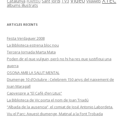
XTEC
Video
Catalunya
Sant Jordi
TV3
Vilaweb
PUNTEDU
àlbums il·lustrats
ARTICLES RECENTS
Festa Verdaguer 2008
La Biblioteca estrena bloc nou
Tercera Jornada Marta Mata
Poden dir el que vulguin, però no hi ha res que justifiqui una
guerra
OSONA AMB LA SALUT MENTAL
Diumenge 10 d’Octubre : Celebrem 150 anys del naixement de
Joan Maragall
Capvespre a “El Cafè d’en Litus”
La Biblioteca de Vic porta el nom de Joan Triadú
“Albada de la ausencia”, el comiat de José Antonio Labordeta.
Viu el Parc: Aquest diumenge, Matinal a la Font Trobada