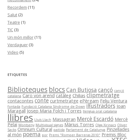
Recordem
(11)
Salut
(2)
Teatre
(1)
TIC
(3)
Un món millor
(11)
Verdaguer
(3)
Video
(5)
ETIQUETES
Biblioteques
blocs
Can Butjosa
cançó
cançó
clipmetratge
Caro von arend
catàleg
Chilias
catalana
conte
contacontes
curtmetratge
ePèrgam
Feliu Ventura
il·lustradors
Joan
fontada
Fundació Catalana Síndrome de Down
Maragall
Josep Maria Folch i Torres
llengua oral catalana
llibres
Mercè Escardó
Massagran
Mercè
Lluís Llach
Pelai
Màrius Torres
Montseny
Multivisual signes
Olga Xirinacs
Oliver
Omnium Cultural
Pinzellades
Sacks
paitida
Parlament de Catalunya
poema
al món
Premis Bloc
por
Premi "Romper Barreras 2010"