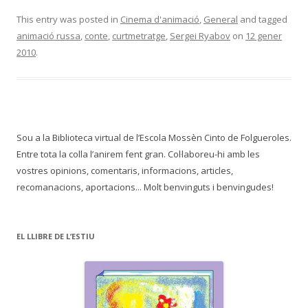
This entry was posted in
Cinema d'animació
,
General
and tagged
animació russa
,
conte
,
curtmetratge
,
Sergei Ryabov
on
12 gener
2010
.
Sou a la Biblioteca virtual de l’Escola Mossèn Cinto de Folgueroles.
Entre tota la colla l’anirem fent gran. Col·laboreu-hi amb les
vostres opinions, comentaris, informacions, articles,
recomanacions, aportacions... Molt benvinguts i benvingudes!
EL LLIBRE DE L’ESTIU