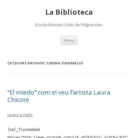
La Biblioteca
Escola Mossèn Cinto de Folgueroles
Skip
Menu
to
content
CATEGORY ARCHIVES:
CINEMA D’ANIMACIÓ
“El miedo” com el veu l’artista Laura
Chicote
Leave a reply
[kml_flashembed
movie="http://www.youtube.com/v/V_uOIVICUjs" width="425"