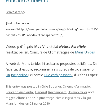
Educació Ambiental
Leave a reply
[kml_flashembed
movie="http://www.youtube.com/v/ZegQcb6mkog" width="425"
height="350" wmode="transparent" /]
Videoclip d’
Íngrid Mas Vila
titulat
Natura Paral·lela
i
realitzat pel 2n. Concurs de Clipmetratges de
Mans Unides.
Al web de Mans Unides hi trobareu propostes solidàries. De
l’apartat d’ escola, recomanem als cursos de cicle superior:
Un Joc perillós
i el còmic
Què està passant?
, d’ Alfons López.
This entry was posted in
Cicle Superior
,
Cinema d'animació
,
Educació Ambiental
,
General
,
Recomanem
,
Un món millor
and
tagged
Alfons López
,
clipmetratge
,
còmic
,
Ingrid Mas Vila
,
joc
,
Mans Unides
on
21 gener 2010
.