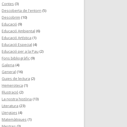
Contes
(3)
Descoberta de l'entorn
(5)
Descobrim
(10)
Educació
(9)
Educació Ambiental
(6)
Educació Artística
(1)
Educació Especial
(4)
Educació per a la Pau
(2)
Fons bibliogràfic
(9)
Galeria
(4)
General
(16)
Guies de lectura
(2)
Hemeroteca
(1)
Il·lustració
(2)
La nostra història
(13)
Literatura
(23)
Llengües
(4)
Matemàtiques
(1)
Mestres
(3)