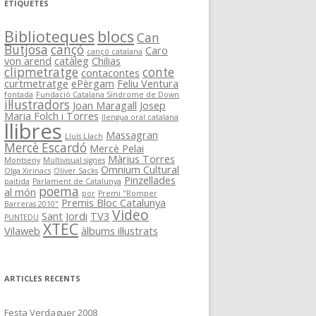
ETIQUETES
Biblioteques
blocs
Can
Butjosa
cançó
Caro
cançó catalana
von arend
catàleg
Chilias
clipmetratge
conte
contacontes
curtmetratge
ePèrgam
Feliu Ventura
fontada
Fundació Catalana Síndrome de Down
il·lustradors
Joan Maragall
Josep
Maria Folch i Torres
llengua oral catalana
llibres
Massagran
Lluís Llach
Mercè Escardó
Mercè Pelai
Màrius Torres
Montseny
Multivisual signes
Omnium Cultural
Olga Xirinacs
Oliver Sacks
Pinzellades
paitida
Parlament de Catalunya
poema
al món
por
Premi "Romper
Premis Bloc Catalunya
Barreras 2010"
Video
Sant Jordi
TV3
PUNTEDU
XTEC
Vilaweb
àlbums il·lustrats
ARTICLES RECENTS
Festa Verdaguer 2008