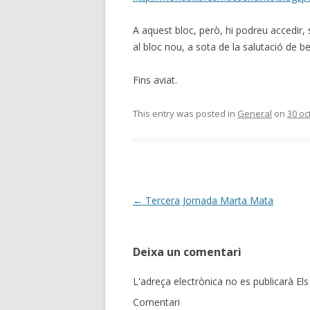
A aquest bloc, però, hi podreu accedir,
al bloc nou, a sota de la salutació de b
Fins aviat.
This entry was posted in
General
on
30 oc
Post
←
Tercera Jornada Marta Mata
navigation
Deixa un comentari
L'adreça electrònica no es publicarà
Els
Comentari