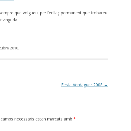
 sempre que volgueu, per l’enllaç permanent que trobareu
envinguda.
tubre 2010
.
Festa Verdaguer 2008
→
 camps necessaris estan marcats amb
*