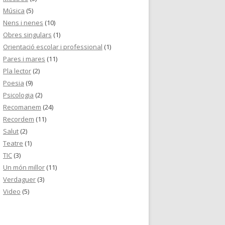
Música
(5)
Nens i nenes
(10)
Obres singulars
(1)
Orientació escolar i professional
(1)
Pares i mares
(11)
Pla lector
(2)
Poesia
(9)
Psicologia
(2)
Recomanem
(24)
Recordem
(11)
Salut
(2)
Teatre
(1)
TIC
(3)
Un món millor
(11)
Verdaguer
(3)
Video
(5)