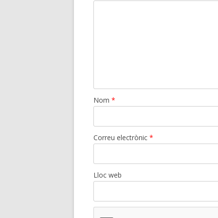
Nom
*
Correu electrònic
*
Lloc web