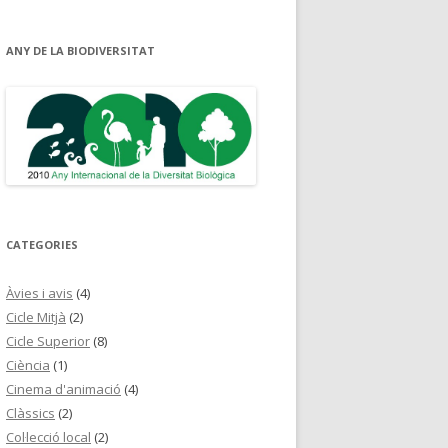
ANY DE LA BIODIVERSITAT
CATEGORIES
Àvies i avis
(4)
Cicle Mitjà
(2)
Cicle Superior
(8)
Ciència
(1)
Cinema d'animació
(4)
Clàssics
(2)
Col·lecció local
(2)