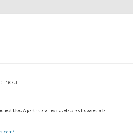
Skip
to
content
oc nou
quest bloc. A partir d’ara, les novetats les trobareu a la
ot.com/