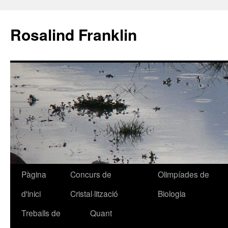
Rosalind Franklin
Pàgina
Concurs de
Olimpíades de
Vés
d'inici
Cristal·lització
Biologia
al
Treballs de
Quant
contingut