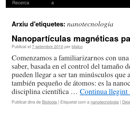
Recerca
a
nanotecnologia
Arxiu d'etiquetes:
Nanopartículas magnéticas pa
Publicat el
7 setembre 2010
per
bfalco
Comenzamos a familiarizarnos con una
saber, basada en el control del tamaño d
pueden llegar a ser tan minúsculos que
también pequeño de átomos: es la nanoc
disciplina científica …
Continua llegint
Publicat dins de
Biologia
|
Etiquetat com a
nanotecnologia
|
Dei