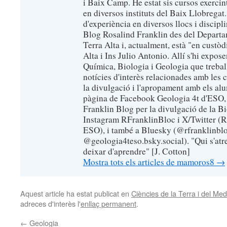
i Baix Camp. He estat sis cursos exerci
en diversos instituts del Baix Llobregat
d'experiència en diversos llocs i discipl
Blog Rosalind Franklin des del Departa
Terra Alta i, actualment, està "en custò
Alta i Ins Julio Antonio. Allí s'hi expose
Química, Biologia i Geologia que trebal
notícies d'interès relacionades amb les 
la divulgació i l'apropament amb els alu
pàgina de Facebook Geologia 4t d'ESO, 
Franklin Blog per la divulgació de la B
Instagram RFranklinBloc i X/Twitter (R
ESO), i també a Bluesky (@rfranklinblo
@geologia4teso.bsky.social). "Qui s'atr
deixar d'aprendre" [J. Cotton]
Mostra tots els articles de mamoros8
→
Aquest article ha estat publicat en
Ciències de la Terra i del Me
adreces d'interès l'
enllaç permanent
.
←
Geologia