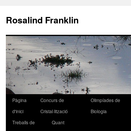
Rosalind Franklin
Pàgina
Concurs de
Olimpíades de
Vés
d'inici
Cristal·lització
Biologia
al
Treballs de
Quant
contingut