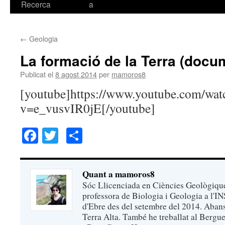
Recerca
a
←
Geologia
La formació de la Terra (docu
Publicat el
8 agost 2014
per
mamoros8
[youtube]https://www.youtube.com/wat
v=e_vusvIR0jE[/youtube]
Facebook
Twitter
Comparteix
Quant a mamoros8
Sóc Llicenciada en Ciències Geològique
professora de Biologia i Geologia a l'I
d'Ebre des del setembre del 2014. Abans,
Terra Alta. També he treballat al Bergu