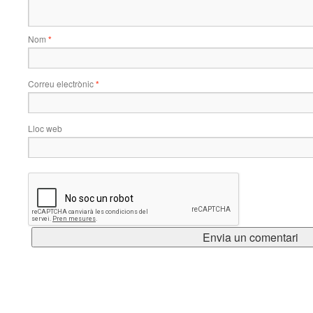
Nom
*
Correu electrònic
*
Lloc web