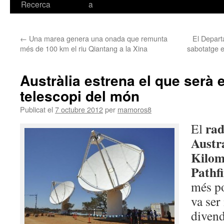
Recerca
a
←
Una marea genera una onada que remunta
El Depart
més de 100 km el riu Qiantang a la Xina
sabotatge e
Austràlia estrena el que serà 
telescopi del món
Publicat el
7 octubre 2012
per
mamoros8
rad
El
Austr
Kilom
Pathf
més po
va ser
divend