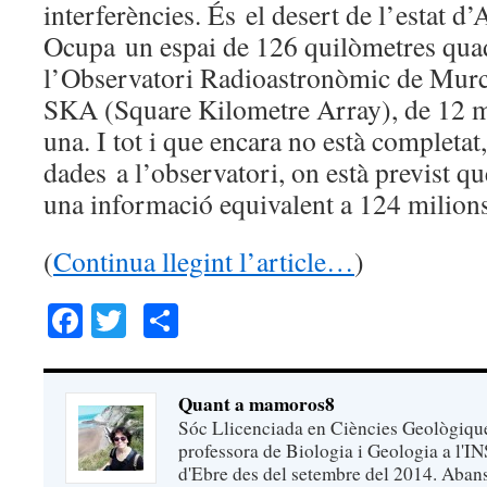
interferències. És el desert de l’estat d’
Ocupa un espai de 126 quilòmetres qua
l’Observatori Radioastronòmic de Murc
SKA (Square Kilometre Array), de 12 m
una. I tot i que encara no està completat
dades a l’observatori, on està previst q
una informació equivalent a 124 milion
(
Continua llegint l’article…
)
Facebook
Twitter
Comparteix
Quant a mamoros8
Sóc Llicenciada en Ciències Geològique
professora de Biologia i Geologia a l'I
d'Ebre des del setembre del 2014. Abans,