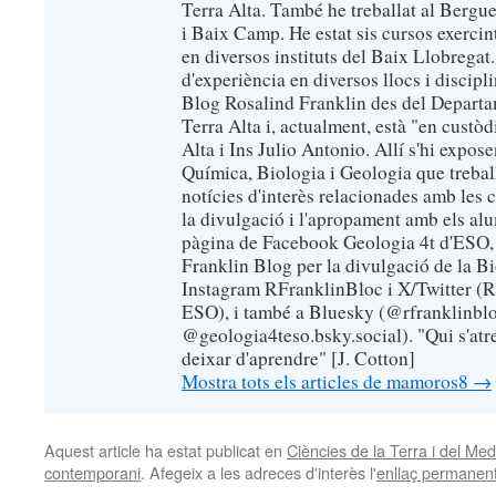
Terra Alta. També he treballat al Bergu
i Baix Camp. He estat sis cursos exerci
en diversos instituts del Baix Llobregat
d'experiència en diversos llocs i discipl
Blog Rosalind Franklin des del Departa
Terra Alta i, actualment, està "en custò
Alta i Ins Julio Antonio. Allí s'hi expose
Química, Biologia i Geologia que trebal
notícies d'interès relacionades amb les 
la divulgació i l'apropament amb els alu
pàgina de Facebook Geologia 4t d'ESO, 
Franklin Blog per la divulgació de la B
Instagram RFranklinBloc i X/Twitter (R
ESO), i també a Bluesky (@rfranklinblo
@geologia4teso.bsky.social). "Qui s'atr
deixar d'aprendre" [J. Cotton]
Mostra tots els articles de mamoros8
→
Aquest article ha estat publicat en
Ciències de la Terra i del Me
contemporani
. Afegeix a les adreces d'interès l'
enllaç permanen