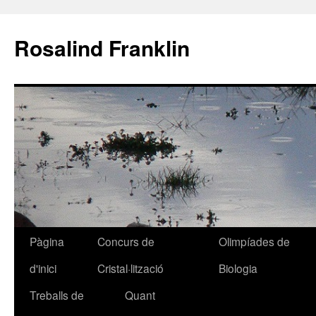
Rosalind Franklin
Pàgina
Concurs de
Olimpíades de
Vés
d'inici
Cristal·lització
Biologia
al
Treballs de
Quant
contingut