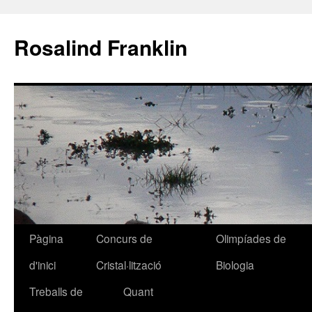
Rosalind Franklin
Pàgina
Concurs de
Olimpíades de
Vés
d'inici
Cristal·lització
Biologia
al
Treballs de
Quant
contingut