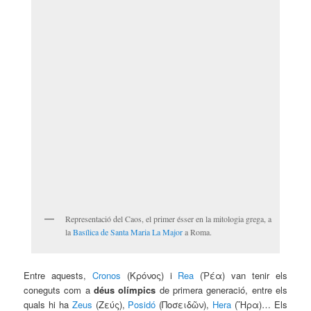
Representació del Caos, el primer ésser en la mitologia grega, a
la
Basílica de Santa Maria La Major
a Roma.
Entre aquests,
Cronos
(
Κρόνος
) i
Rea
(
Ῥέα
) van tenir els
coneguts com a
déus olímpics
de primera generació, entre els
quals hi ha
Zeus
(
Ζεύς
),
Posidó
(
Ποσειδῶν
),
Hera
(
Ἥρα
)… Els