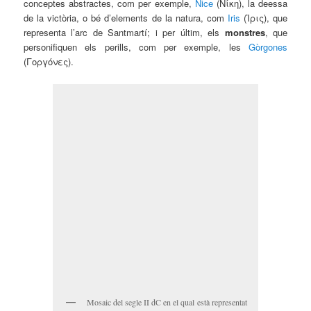
conceptes abstractes, com per exemple,
Nice
(Νίκη), la deessa
de la victòria, o bé d’elements de la natura, com
Iris
(Ἰρις), que
representa l’arc de Santmartí; i per últim, els
monstres
, que
personifiquen els perills, com per exemple, les
Gòrgones
(Γοργόνες).
Mosaic del segle II dC en el qual està representat