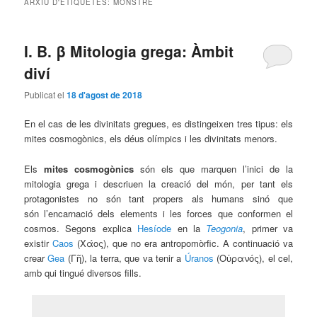
ARXIU D'ETIQUETES:
MONSTRE
principal
secundari
I. B. β Mitologia grega: Àmbit
diví
Publicat el
18 d'agost de 2018
En el cas de les divinitats gregues, es distingeixen tres tipus: els
mites cosmogònics, els déus olímpics i les divinitats menors.
Els
mites cosmogònics
són els que marquen l’inici de la
mitologia grega i descriuen la creació del món, per tant els
protagonistes no són tant propers als humans sinó que
són
l’encarnació dels elements i les forces que conformen el
cosmos. Segons explica
Hesíode
en la
Teogonia
, primer va
existir
Caos
(
Χάος
), que no era antropomòrfic. A continuació va
crear
Gea
(
Γῆ
), la terra, que va tenir a
Úranos
(
Οὐρανός
), el cel,
amb qui tingué diversos fills.