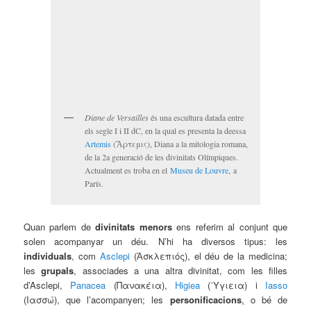
Diane de Versailles
és una escultura datada entre
els segle I i II dC, en la qual es presenta la deessa
Artemis
(Ἄρτεμις), Diana a la mitologia romana,
de la 2a generació de les divinitats Olímpiques.
Actualment es troba en el
Museu de Louvre
, a
París.
Quan parlem de
divinitats menors
ens referim al conjunt que
solen acompanyar un déu. N’hi ha diversos tipus: les
individuals
, com
Asclepi
(Ἀσκλεπιός), el déu de la medicina;
les
grupals
, associades a una altra divinitat, com les filles
d’Asclepi,
Panacea
(Πανακέια),
Higiea
(῾Υγιεια) i
Iasso
(Ιασσώ), que l’acompanyen; les
personificacions
,
o bé de