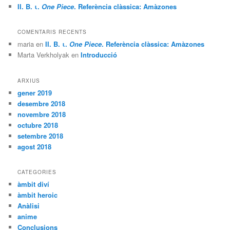
II. B. ι.
One Piece
. Referència clàssica: Amàzones
COMENTARIS RECENTS
maria
en
II. B. ι.
One Piece
. Referència clàssica: Amàzones
Marta Verkholyak
en
Introducció
ARXIUS
gener 2019
desembre 2018
novembre 2018
octubre 2018
setembre 2018
agost 2018
CATEGORIES
àmbit diví
àmbit heroic
Anàlisi
anime
Conclusions