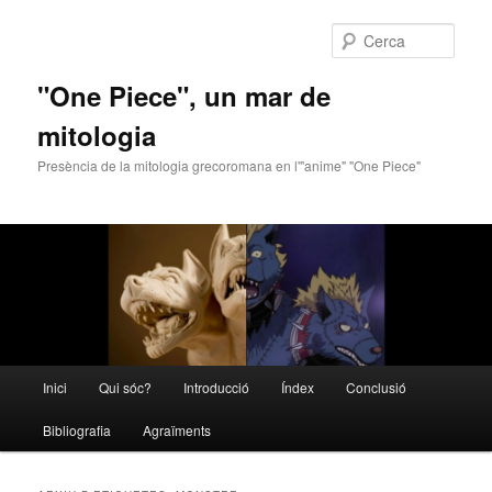
Cerca
"One Piece", un mar de
mitologia
Presència de la mitologia grecoromana en l'"anime" "One Piece"
Menú
Inici
Qui sóc?
Introducció
Índex
Conclusió
Aneu
Aneu
principal
Bibliografia
Agraïments
al
al
contingut
contingut