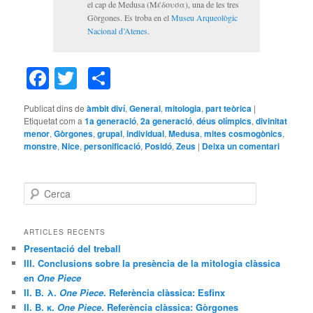
el cap de Medusa (Μέδουσα), una de les tres
Gòrgones. Es troba en el
Museu Arqueològic
Nacional d’Atenes
.
Facebook
Twitter
Comparteix
Publicat dins de
àmbit diví
,
General
,
mitologia
,
part teòrica
|
Etiquetat com a
1a generació
,
2a generació
,
déus olímpics
,
divinitat
menor
,
Gòrgones
,
grupal
,
individual
,
Medusa
,
mites cosmogònics
,
monstre
,
Nice
,
personificació
,
Posidó
,
Zeus
|
Deixa un comentari
C
e
r
c
ARTICLES RECENTS
a
Presentació del treball
III. Conclusions sobre la presència de la mitologia clàssica
en
One Piece
II. B. λ.
One Piece
. Referència clàssica: Esfinx
II. B. κ.
One Piece
. Referència clàssica: Gòrgones