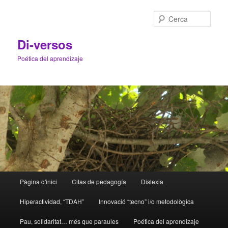
Cerca
Di-versos
Poética del aprendizaje
Menú
Pàgina d'inici
Citas de pedagogía
Dislexia
Aneu
Aneu
principal
Hiperactividad, “TDAH”
Innovació “tecno” i/o metodològica
al
al
Pau, solidaritat… més que paraules
Poética del aprendizaje
contingut
contingut