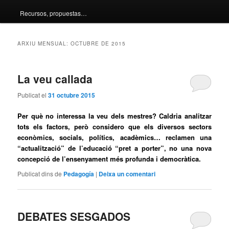
Recursos, propuestas…
principal
secundari
ARXIU MENSUAL:
OCTUBRE DE 2015
La veu callada
Publicat el
31 octubre 2015
Per què no interessa la veu dels mestres? Caldria analitzar
tots els factors, però considero que els diversos sectors
econòmics, socials, polítics, acadèmics… reclamen una
“actualització” de l’educació “pret a porter”, no una nova
concepció de l’ensenyament més profunda i democràtica.
Publicat dins de
Pedagogía
|
Deixa un comentari
DEBATES SESGADOS