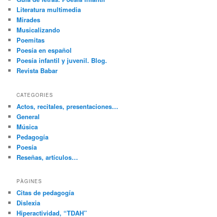
Literatura multimedia
Mirades
Musicalizando
Poemitas
Poesía en español
Poesía infantil y juvenil. Blog.
Revista Babar
CATEGORIES
Actos, recitales, presentaciones…
General
Música
Pedagogía
Poesía
Reseñas, artículos…
PÀGINES
Citas de pedagogía
Dislexia
Hiperactividad, “TDAH”