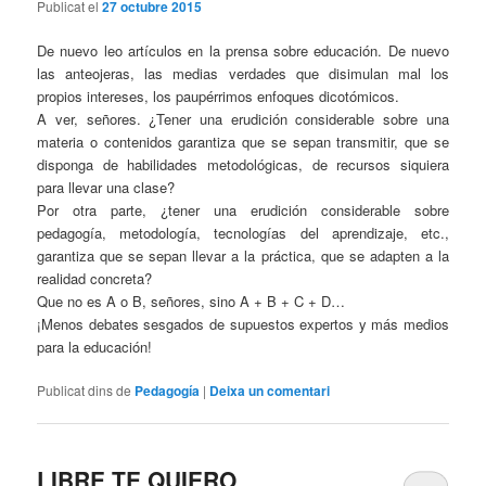
Publicat el
27 octubre 2015
De nuevo leo artículos en la prensa sobre educación. De nuevo
las anteojeras, las medias verdades que disimulan mal los
propios intereses, los paupérrimos enfoques dicotómicos.
A ver, señores. ¿Tener una erudición considerable sobre una
materia o contenidos garantiza que se sepan transmitir, que se
disponga de habilidades metodológicas, de recursos siquiera
para llevar una clase?
Por otra parte, ¿tener una erudición considerable sobre
pedagogía, metodología, tecnologías del aprendizaje, etc.,
garantiza que se sepan llevar a la práctica, que se adapten a la
realidad concreta?
Que no es A o B, señores, sino A + B + C + D…
¡Menos debates sesgados de supuestos expertos y más medios
para la educación!
Publicat dins de
Pedagogía
|
Deixa un comentari
LIBRE TE QUIERO