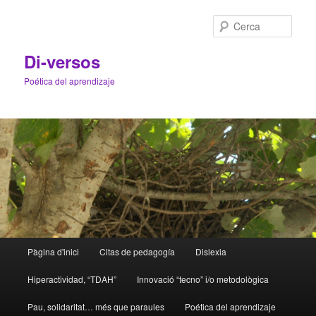
Cerca
Di-versos
Poética del aprendizaje
Menú
Pàgina d'inici
Citas de pedagogía
Dislexia
Aneu
principal
Hiperactividad, “TDAH”
Innovació “tecno” i/o metodològica
al
Pau, solidaritat… més que paraules
Poética del aprendizaje
contingut