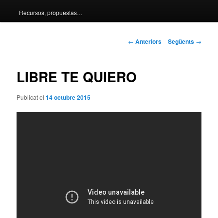
Recursos, propuestas…
principal
Navegació
←
Anteriors
Següents
→
pels
articles
LIBRE TE QUIERO
Publicat el
14 octubre 2015