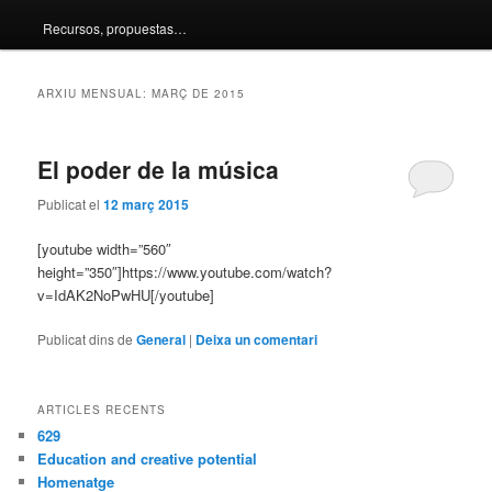
Recursos, propuestas…
principal
secundari
ARXIU MENSUAL:
MARÇ DE 2015
El poder de la música
Publicat el
12 març 2015
[youtube width=”560″
height=”350″]https://www.youtube.com/watch?
v=IdAK2NoPwHU[/youtube]
Publicat dins de
General
|
Deixa un comentari
ARTICLES RECENTS
629
Education and creative potential
Homenatge