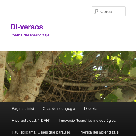
Cerca
Di-versos
Poética del aprendizaje
Menú
Pàgina d'inici
Citas de pedagogía
Dislexia
Aneu
Aneu
principal
Hiperactividad, “TDAH”
Innovació “tecno” i/o metodològica
al
al
Pau, solidaritat… més que paraules
Poética del aprendizaje
contingut
contingut