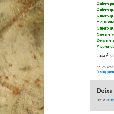
Quiero pa
Quiero qu
Quiero qu
Y que vue
Quiero qu
Que me ac
Dejarme s
Y aprende
José Ánge
Aquest artic
l'
enllaç per
Deixa
Heu d'
inicia