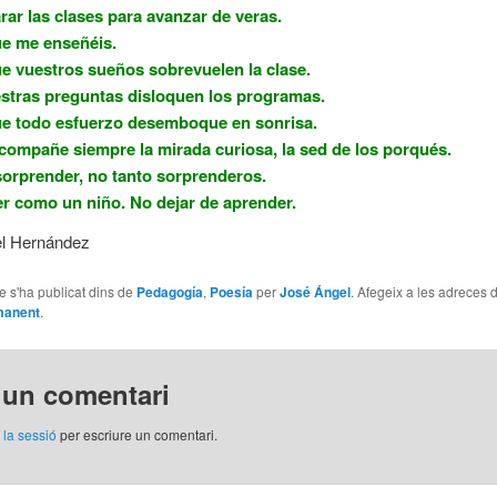
rar las clases para avanzar de veras.
e me enseñéis.
e vuestros sueños sobrevuelen la clase.
stras preguntas disloquen los programas.
e todo esfuerzo desemboque en sonrisa.
ompañe siempre la mirada curiosa, la sed de los porqués.
orprender, no tanto sorprenderos.
r como un niño. No dejar de aprender.
l Hernández
le s'ha publicat dins de
Pedagogía
,
Poesía
per
José Ángel
. Afegeix a les adreces d
manent
.
 un comentari
r la sessió
per escriure un comentari.