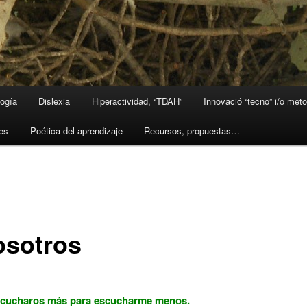
ogía
Dislexia
Hiperactividad, “TDAH”
Innovació “tecno” i/o met
les
Poética del aprendizaje
Recursos, propuestas…
osotros
scucharos más para escucharme menos.