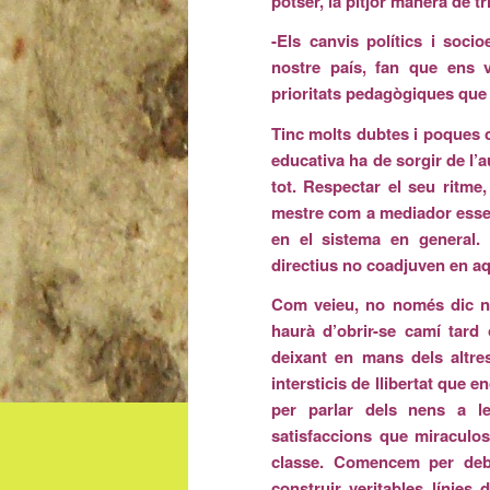
potser, la pitjor manera de tri
-Els canvis polítics i soci
nostre país, fan que ens v
prioritats pedagògiques que
Tinc molts dubtes i poques 
educativa ha de sorgir de l’a
tot. Respectar el seu ritme
mestre com a mediador essen
en el sistema en general.
directius no coadjuven en aq
Com veieu, no només dic no 
haurà d’obrir-se camí tard 
deixant en mans dels altres 
intersticis de llibertat que
per parlar dels nens a les
satisfaccions que miraculo
classe. Comencem per deba
construir veritables línies 