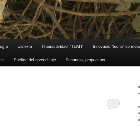
ogía
Dislexia
Hiperactividad, “TDAH”
Innovació “tecno” i/o met
les
Poética del aprendizaje
Recursos, propuestas…