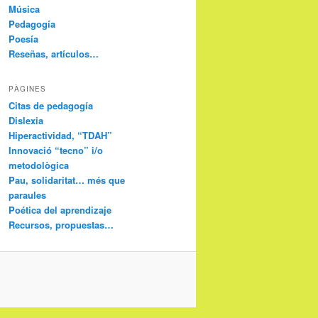
Música
Pedagogía
Poesía
Reseñas, artículos…
PÀGINES
Citas de pedagogía
Dislexia
Hiperactividad, “TDAH”
Innovació “tecno” i/o
metodològica
Pau, solidaritat… més que
paraules
Poética del aprendizaje
Recursos, propuestas…