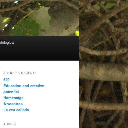
odològica
ARTICLES RECENTS
629
Education and creative
potential
Homenatge
A vosotros
La veu callada
ARXIUS