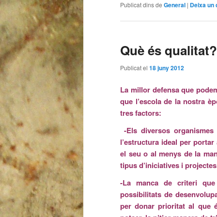
Publicat dins de
General
|
Deixa un 
Què és qualitat?
Publicat el
18 juny 2012
La millor defensa que podem 
que l’escola de la nostra èp
tres factors:
-Els diversos organismes i
l’estructura ideal per portar
el seu o al menys de la man
tipus d’iniciatives i projectes
-La manca de criteri que 
possibilitats de desenvolup
per donar prioritat al que 