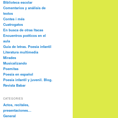
Biblioteca escolar
Comentarios y análisis de
textos
Contes i més
Cuatrogatos
En busca de otras Itacas
Encuentros poéticos en el
aula
Guía de letras. Poesía infantil
Literatura multimedia
Mirades
Musicalizando
Poemitas
Poesía en español
Poesía infantil y juvenil. Blog.
Revista Babar
CATEGORIES
Actos, recitales,
presentaciones…
General