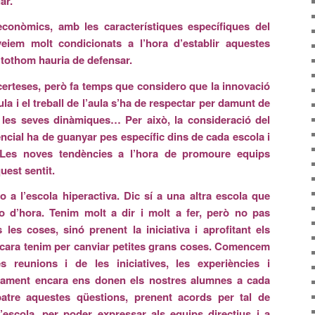
ar.
oeconòmics, amb les característiques específiques del
eiem molt condicionats a l’hora d’establir aquestes
 tothom hauria de defensar.
certeses, però fa temps que considero que la innovació
ula i el treball de l’aula s’ha de respectar per damunt de
, les seves dinàmiques… Per això, la consideració del
cial ha de guanyar pes específic dins de cada escola i
 Les noves tendències a l’hora de promoure equips
uest sentit.
a l’escola hiperactiva. Dic sí a una altra escola que
o d’hora. Tenim molt a dir i molt a fer, però no pas
les coses, sinó prenent la iniciativa i aprofitant els
 encara tenim per canviar petites grans coses. Comencem
 reunions i de les iniciatives, les experiències i
sament encara ens donen els nostres alumnes a cada
tre aquestes qüestions, prenent acords per tal de
d’escola, per poder expressar als equips directius i a