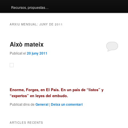
Recursos, propuestas…
principal
secundari
ARXIU MENSUAL:
JUNY DE 2011
Això mateix
Publicat el
20 juny 2011
Enorme, Forges, en El País. En un país de “listos” y
“expertos” en leyes del embudo.
Publicat dins de
General
|
Deixa un comentari
ARTICLES RECENTS