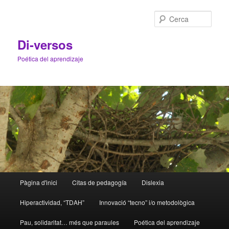
Cerca
Di-versos
Poética del aprendizaje
Menú
Pàgina d'inici
Citas de pedagogía
Dislexia
Aneu
Aneu
principal
Hiperactividad, “TDAH”
Innovació “tecno” i/o metodològica
al
al
Pau, solidaritat… més que paraules
Poética del aprendizaje
contingut
contingut