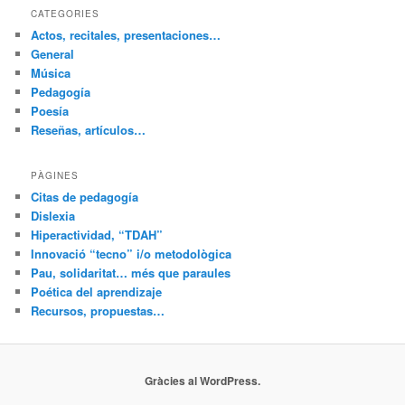
CATEGORIES
Actos, recitales, presentaciones…
General
Música
Pedagogía
Poesía
Reseñas, artículos…
PÀGINES
Citas de pedagogía
Dislexia
Hiperactividad, “TDAH”
Innovació “tecno” i/o metodològica
Pau, solidaritat… més que paraules
Poética del aprendizaje
Recursos, propuestas…
Gràcies al WordPress.