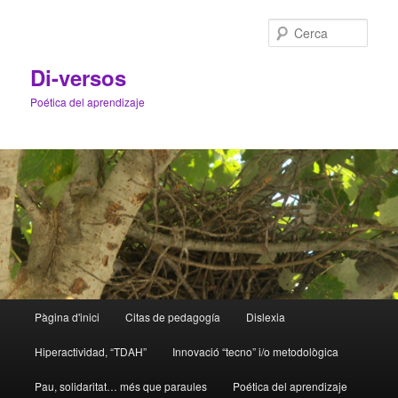
Cerca
Di-versos
Poética del aprendizaje
Menú
Pàgina d'inici
Citas de pedagogía
Dislexia
Aneu
Aneu
principal
Hiperactividad, “TDAH”
Innovació “tecno” i/o metodològica
al
al
Pau, solidaritat… més que paraules
Poética del aprendizaje
contingut
contingut