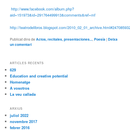
http://www.facebook.com/album.php?
aid=151973&id=291764499913&comments&ref=mf
http://teatrodelibros.blogspot.com/2010_02_01_archive.html#2470859
Publicat dins de
Actos, recitales, presentaciones...
,
Poesía
|
Deixa
un comentari
ARTICLES RECENTS
629
Education and creative potential
Homenatge
A vosotros
La veu callada
ARXIUS
juliol 2022
novembre 2017
febrer 2016