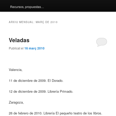
Recursos, propuestas…
principal
secundari
ARXIU MENSUAL:
MARÇ DE 2010
Veladas
Publicat el
16 març 2010
Valencia,
11 de diciembre de 2009. El Dorado.
12 de diciembre de 2009. Librería Primado.
Zaragoza,
26 de febrero de 2010. Librería El pequeño teatro de los libros.