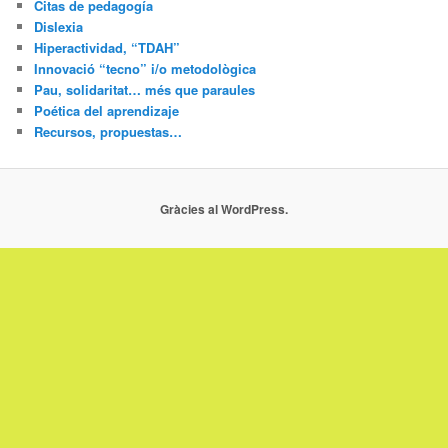
Citas de pedagogía
Dislexia
Hiperactividad, “TDAH”
Innovació “tecno” i/o metodològica
Pau, solidaritat… més que paraules
Poética del aprendizaje
Recursos, propuestas…
Gràcies al WordPress.