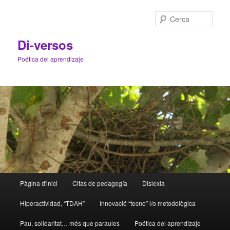
Cerca
Di-versos
Poética del aprendizaje
Menú
Pàgina d'inici
Citas de pedagogía
Dislexia
Aneu
Aneu
principal
Hiperactividad, “TDAH”
Innovació “tecno” i/o metodològica
al
al
Pau, solidaritat… més que paraules
Poética del aprendizaje
contingut
contingut