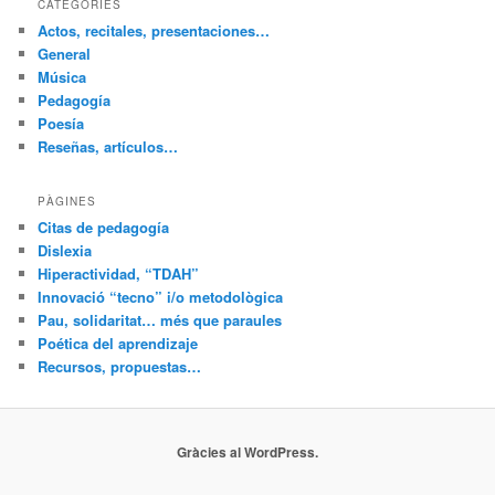
CATEGORIES
Actos, recitales, presentaciones…
General
Música
Pedagogía
Poesía
Reseñas, artículos…
PÀGINES
Citas de pedagogía
Dislexia
Hiperactividad, “TDAH”
Innovació “tecno” i/o metodològica
Pau, solidaritat… més que paraules
Poética del aprendizaje
Recursos, propuestas…
Gràcies al WordPress.