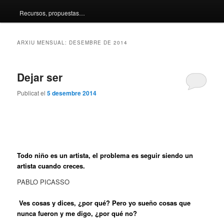
Recursos, propuestas…
principal
secundari
ARXIU MENSUAL:
DESEMBRE DE 2014
Dejar ser
Publicat el
5 desembre 2014
Todo niño es un artista, el problema es seguir siendo un
artista cuando creces.
PABLO PICASSO
Ves cosas y dices, ¿por qué? Pero yo sueño cosas que
nunca fueron y me digo, ¿por qué no?