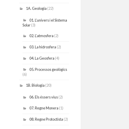
1A. Geologia
(22)
01. L’univers i el Sistema
Solar
(3)
02. L’atmosfera
(2)
03. La hidrosfera
(2)
04. La Geosfera
(4)
05. Processos geològics
(6)
1B. Biologia
(20)
06. Els éssers vius
(2)
07. Regne Monera
(1)
08. Regne Protoctista
(2)