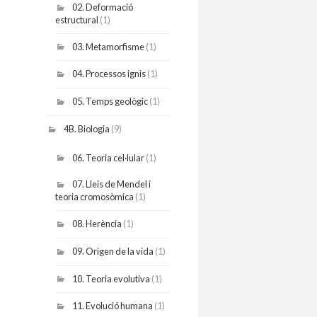
02. Deformació
estructural
(1)
03. Metamorfisme
(1)
04. Processos ignis
(1)
05. Temps geològic
(1)
4B. Biologia
(9)
06. Teoria cel·lular
(1)
07. Lleis de Mendel i
teoria cromosòmica
(1)
08. Herència
(1)
09. Origen de la vida
(1)
10. Teoria evolutiva
(1)
11. Evolució humana
(1)