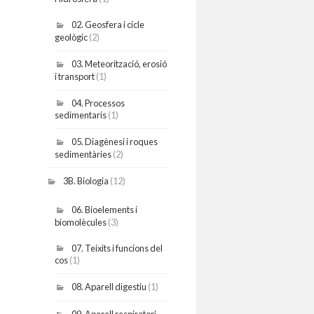
02. Geosfera i cicle
geològic
(2)
03. Meteorització, erosió
i transport
(1)
04. Processos
sedimentaris
(1)
05. Diagènesi i roques
sedimentàries
(2)
3B. Biologia
(12)
06. Bioelements i
biomolècules
(3)
07. Teixits i funcions del
cos
(1)
08. Aparell digestiu
(1)