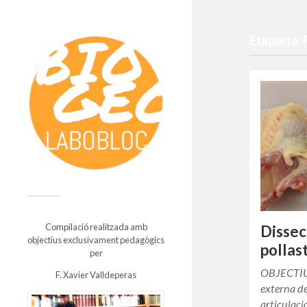
Etiqueta: 
Compilació realitzada amb
Dissec
objectius exclusivament pedagògics
pollas
per
OBJECTIUS
F. Xavier Valldeperas
externa de 
articulacio