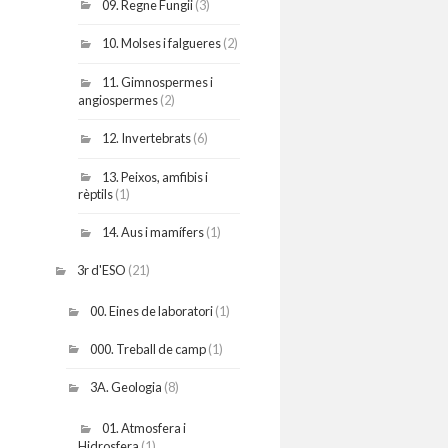
09. Regne Fungii
(3)
10. Molses i falgueres
(2)
11. Gimnospermes i
angiospermes
(2)
12. Invertebrats
(6)
13. Peixos, amfibis i
rèptils
(1)
14. Aus i mamífers
(1)
3r d'ESO
(21)
00. Eines de laboratori
(1)
000. Treball de camp
(1)
3A. Geologia
(8)
01. Atmosfera i
Hidrosfera
(1)