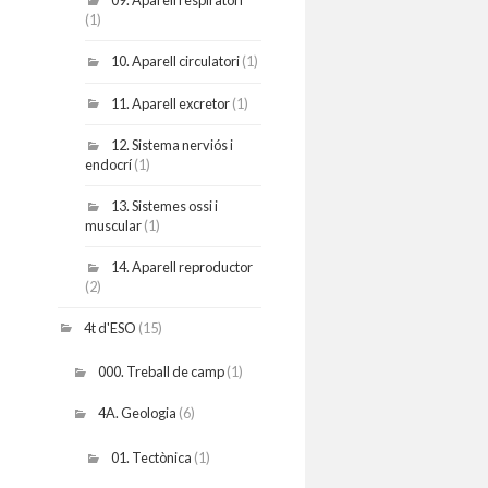
09. Aparell respiratori
(1)
10. Aparell circulatori
(1)
11. Aparell excretor
(1)
12. Sistema nerviós i
endocrí
(1)
13. Sistemes ossi i
muscular
(1)
14. Aparell reproductor
(2)
4t d'ESO
(15)
000. Treball de camp
(1)
4A. Geologia
(6)
01. Tectònica
(1)