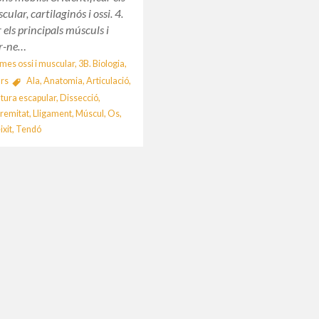
cular, cartilaginós i ossi. 4.
r els principals músculs i
ar-ne…
emes ossi i muscular
,
3B. Biologia
,
rs
Ala
,
Anatomia
,
Articulació
,
tura escapular
,
Dissecció
,
tremitat
,
Lligament
,
Múscul
,
Os
,
ixit
,
Tendó