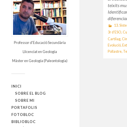
teixits mus
Identifica
diferenci
13. Sist
3r d'ESO
,
Cu
Cartílag
,
Cin
Professor d'Educació Secundària
Evolució
,
Ex
Pollastre
,
Te
Llicenciat en Geologia
Màster en Geologia (Paleontologia)
INICI
SOBRE EL BLOG
SOBRE MI
PORTAFOLIS
FOTOBLOC
BIBLIOBLOC