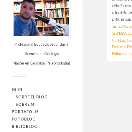
teixits mus
Identifica
diferenci
13. Sist
3r d'ESO
,
Cu
Cartílag
,
Cin
Professor d'Educació Secundària
Evolució
,
Ex
Pollastre
,
Te
Llicenciat en Geologia
Màster en Geologia (Paleontologia)
INICI
SOBRE EL BLOG
SOBRE MI
PORTAFOLIS
FOTOBLOC
BIBLIOBLOC