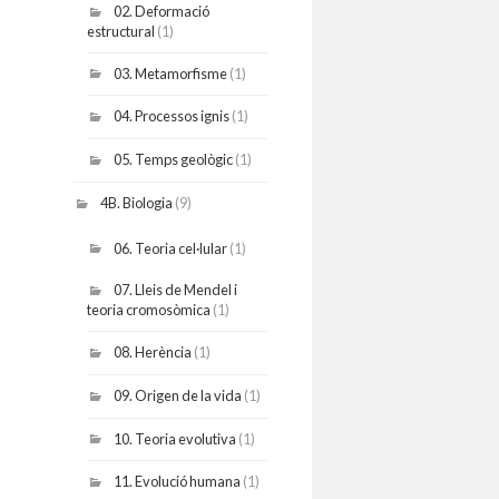
02. Deformació
estructural
(1)
03. Metamorfisme
(1)
04. Processos ignis
(1)
05. Temps geològic
(1)
4B. Biologia
(9)
06. Teoria cel·lular
(1)
07. Lleis de Mendel i
teoria cromosòmica
(1)
08. Herència
(1)
09. Origen de la vida
(1)
10. Teoria evolutiva
(1)
11. Evolució humana
(1)