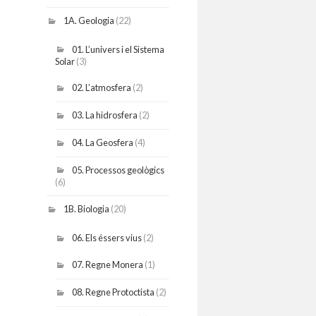
1A. Geologia
(22)
01. L’univers i el Sistema
Solar
(3)
02. L’atmosfera
(2)
03. La hidrosfera
(2)
04. La Geosfera
(4)
05. Processos geològics
(6)
1B. Biologia
(20)
06. Els éssers vius
(2)
07. Regne Monera
(1)
08. Regne Protoctista
(2)