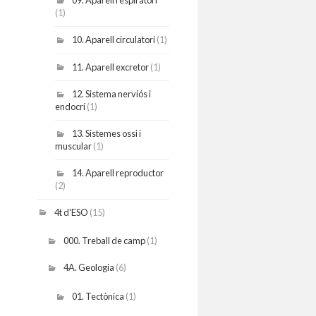
09. Aparell respiratori
(1)
10. Aparell circulatori
(1)
11. Aparell excretor
(1)
12. Sistema nerviós i
endocrí
(1)
13. Sistemes ossi i
muscular
(1)
14. Aparell reproductor
(2)
4t d'ESO
(15)
000. Treball de camp
(1)
4A. Geologia
(6)
01. Tectònica
(1)