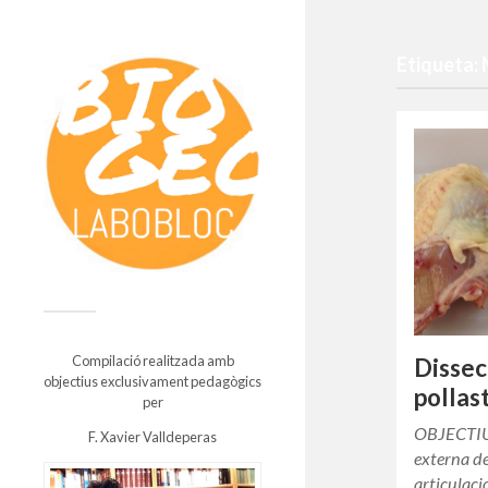
Etiqueta:
Compilació realitzada amb
Dissec
objectius exclusivament pedagògics
pollas
per
OBJECTIUS
F. Xavier Valldeperas
externa de 
articulacio