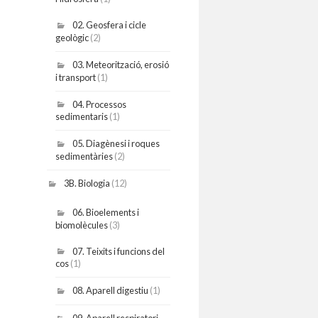
02. Geosfera i cicle
geològic
(2)
03. Meteorització, erosió
i transport
(1)
04. Processos
sedimentaris
(1)
05. Diagènesi i roques
sedimentàries
(2)
3B. Biologia
(12)
06. Bioelements i
biomolècules
(3)
07. Teixits i funcions del
cos
(1)
08. Aparell digestiu
(1)