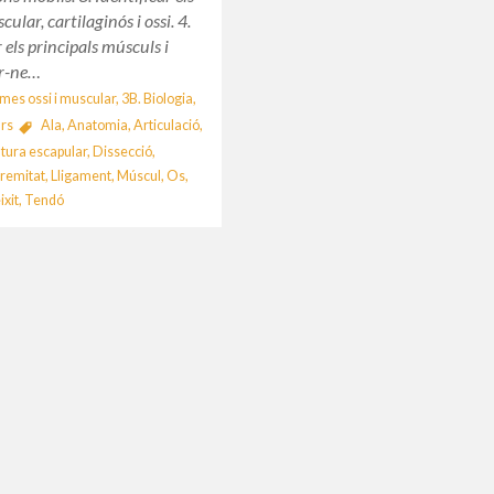
cular, cartilaginós i ossi. 4.
r els principals músculs i
ar-ne…
emes ossi i muscular
,
3B. Biologia
,
rs
Ala
,
Anatomia
,
Articulació
,
tura escapular
,
Dissecció
,
tremitat
,
Lligament
,
Múscul
,
Os
,
ixit
,
Tendó