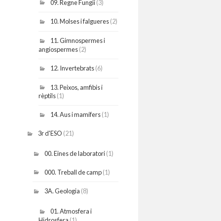
09. Regne Fungii
(3)
10. Molses i falgueres
(2)
11. Gimnospermes i
angiospermes
(2)
12. Invertebrats
(6)
13. Peixos, amfibis i
rèptils
(1)
14. Aus i mamífers
(1)
3r d'ESO
(21)
00. Eines de laboratori
(1)
000. Treball de camp
(1)
3A. Geologia
(8)
01. Atmosfera i
Hidrosfera
(1)