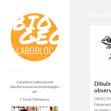
Etiqueta: 
Compilació realitzada amb
Dibuix
objectius exclusivament pedagògics
obser
per
OBJECTIUS 
F. Xavier Valldeperas
l’observac
els espais 