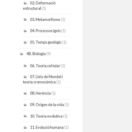
02. Deformació
estructural
(1)
03. Metamorfisme
(1)
04. Processos ignis
(1)
05. Temps geològic
(1)
4B. Biologia
(9)
06. Teoria cel·lular
(1)
07. Lleis de Mendel i
teoria cromosòmica
(1)
08. Herència
(1)
09. Origen de la vida
(1)
10. Teoria evolutiva
(1)
11. Evolució humana
(1)