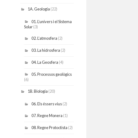
1A. Geologia
(22)
01. L’univers i el Sistema
Solar
(3)
02. L’atmosfera
(2)
03. La hidrosfera
(2)
04. La Geosfera
(4)
05. Processos geològics
(6)
1B. Biologia
(20)
06. Els éssers vius
(2)
07. Regne Monera
(1)
08. Regne Protoctista
(2)