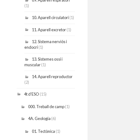
09. Aparell respiratori
(1)
10. Aparell circulatori
(1)
11. Aparell excretor
(1)
12. Sistema nerviós i
endocrí
(1)
13. Sistemes ossi i
muscular
(1)
14. Aparell reproductor
(2)
4t d'ESO
(15)
000. Treball de camp
(1)
4A. Geologia
(6)
01. Tectònica
(1)