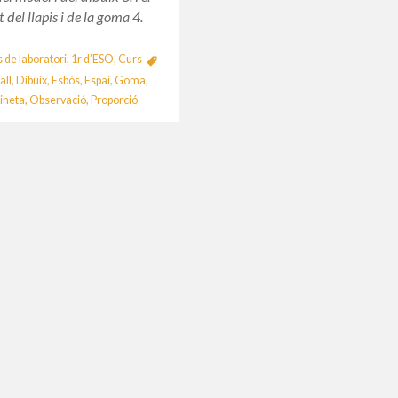
 del llapis i de la goma 4.
s de laboratori
,
1r d’ESO
,
Curs
all
,
Dibuix
,
Esbós
,
Espai
,
Goma
,
ineta
,
Observació
,
Proporció