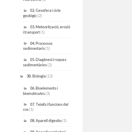
02. Geosfera i cicle
geològic
(2)
03. Meteorització, erosió
i transport
(1)
04. Processos
sedimentaris
(1)
05. Diagènesi i roques
sedimentàries
(2)
3B. Biologia
(12)
06. Bioelements i
biomolècules
(3)
07. Teixits i funcions del
cos
(1)
08. Aparell digestiu
(1)