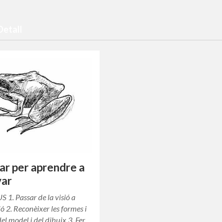
Detall
ar per aprendre a
var
1. Passar de la visió a
ió 2. Reconèixer les formes i
del model i del dibuix 3. Fer