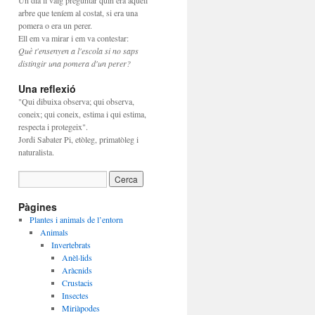
Un dia li vaig preguntar quin era aquell
arbre que teníem al costat, si era una
pomera o era un perer.
Ell em va mirar i em va contestar:
Què t'ensenyen a l'escola si no saps
distingir una pomera d'un perer?
Una reflexió
"Qui dibuixa observa; qui observa,
coneix; qui coneix, estima i qui estima,
respecta i protegeix".
Jordi Sabater Pi, etòleg, primatòleg i
naturalista.
Pàgines
Plantes i animals de l’entorn
Animals
Invertebrats
Anèl·lids
Aràcnids
Crustacis
Insectes
Miriàpodes