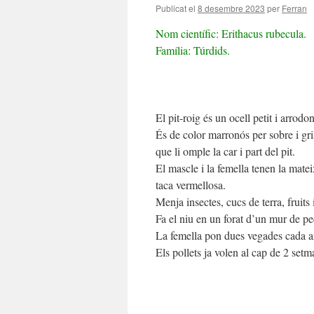
Publicat el
8 desembre 2023
per
Ferran
Nom científic: Erithacus rubecula.
Família: Túrdids.
El pit-roig és un ocell petit i arrod
És de color marronós per sobre i gr
que li omple la car i part del pit.
El mascle i la femella tenen la mate
taca vermellosa.
Menja insectes, cucs de terra, fruits 
Fa el niu en un forat d’un mur de pe
La femella pon dues vegades cada any
Els pollets ja volen al cap de 2 setm