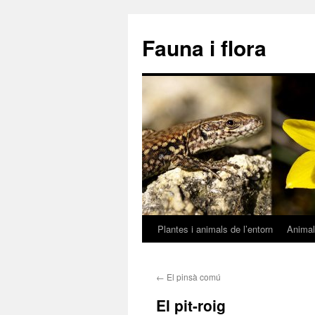
Fauna i flora
Plantes i animals de l’entorn
Anima
Vés
al
←
El pinsà comú
contingut
El pit-roig