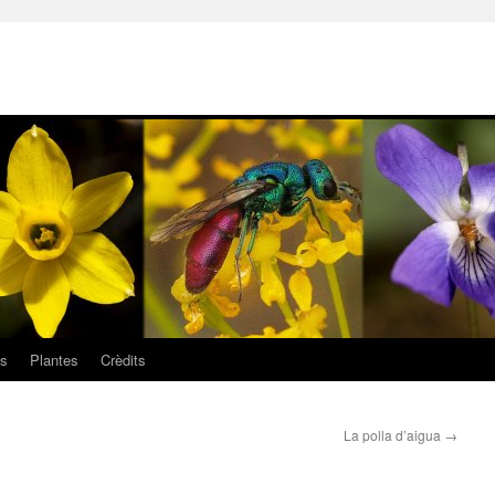
ls
Plantes
Crèdits
La polla d’aigua
→