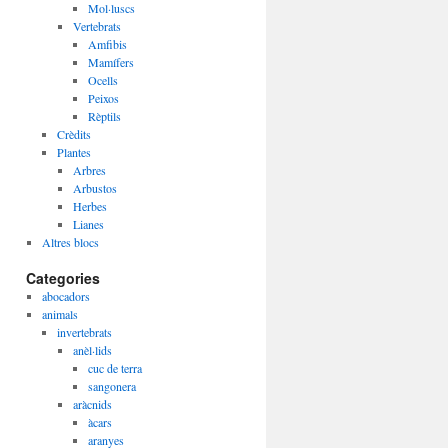
Mol·luscs
Vertebrats
Amfibis
Mamífers
Ocells
Peixos
Rèptils
Crèdits
Plantes
Arbres
Arbustos
Herbes
Lianes
Altres blocs
Categories
abocadors
animals
invertebrats
anèl·lids
cuc de terra
sangonera
aràcnids
àcars
aranyes