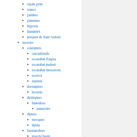
cigala gran
crancs
gambes
gàmmars
llagosta
llamàntol
porquet de Sant Antoni
insectes
coleòpters
curculiònids
escarabat d'aigua
escarabat pudent
escarabat rinoceront
escrivà
marieta
dermàpters
tisoreta
dictiòpters
blatodeus
paneroles
dípters
mosques
típula
fasmatodeus
insecte bastó