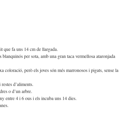
onit que fa uns 14 cm de llargada.
is blanquinós per sota, amb una gran taca vermellosa ataronjada
ixa coloració, però els joves són més marronosos i pigats, sense la
i restes d’aliments.
dres o d’un arbre.
 entre 4 i 6 ous i els incuba uns 14 dies.
anes.