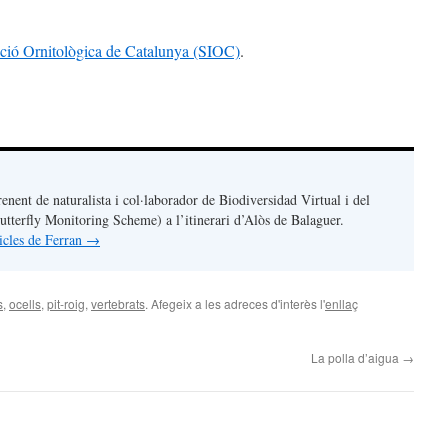
ció Ornitològica de Catalunya (SIOC)
.
teix
renent de naturalista i col·laborador de Biodiversidad Virtual i del
terfly Monitoring Scheme) a l’itinerari d’Alòs de Balaguer.
ticles de Ferran
→
s
,
ocells
,
pit-roig
,
vertebrats
. Afegeix a les adreces d'interès l'
enllaç
La polla d’aigua
→