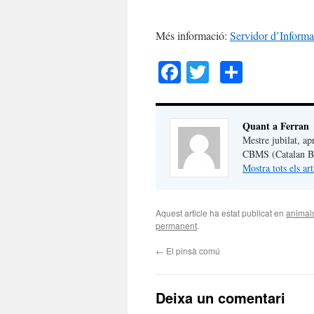
Més informació:
Servidor d’Informa
Facebook
Twitter
Compar
Quant a Ferran
Mestre jubilat, ap
CBMS (Catalan But
Mostra tots els ar
Aquest article ha estat publicat en
animal
permanent
.
←
El pinsà comú
Deixa un comentari