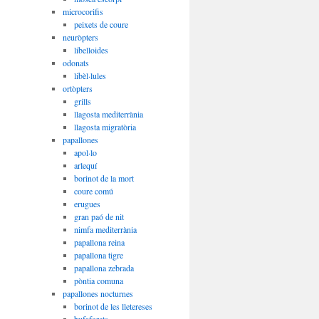
microcorifis
peixets de coure
neuròpters
libelloides
odonats
libèl·lules
ortòpters
grills
llagosta mediterrània
llagosta migratòria
papallones
apol·lo
arlequí
borinot de la mort
coure comú
erugues
gran paó de nit
nimfa mediterrània
papallona reina
papallona tigre
papallona zebrada
pòntia comuna
papallones nocturnes
borinot de les lletereses