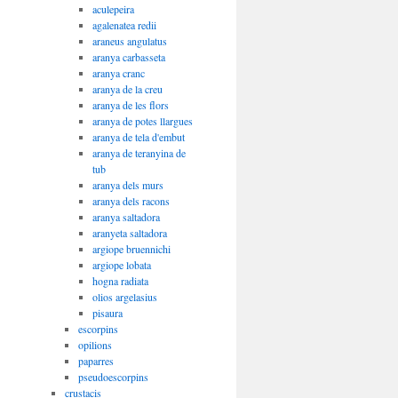
aculepeira
agalenatea redii
araneus angulatus
aranya carbasseta
aranya cranc
aranya de la creu
aranya de les flors
aranya de potes llargues
aranya de tela d'embut
aranya de teranyina de
tub
aranya dels murs
aranya dels racons
aranya saltadora
aranyeta saltadora
argiope bruennichi
argiope lobata
hogna radiata
olios argelasius
pisaura
escorpins
opilions
paparres
pseudoescorpins
crustacis