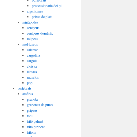
bufaforats
processionària del pi
zigentomes
peixet de plata
miriàpodes
centpeus
centpeus domèstic
milpeus
mol·luscos
calamar
cargolina
cargols
cloïssa
llimacs
musclos
pop
vertebrats
amfibis
granota
granoteta de punts
gripaus
tòtil
tritó palmat
tritó pirinenc
tritons