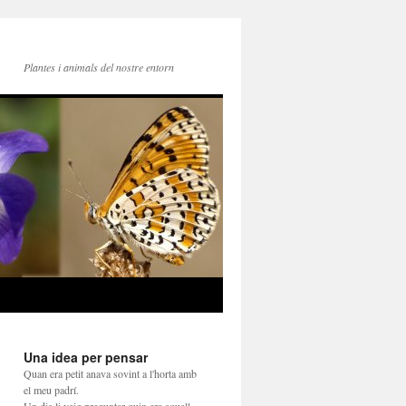
Plantes i animals del nostre entorn
Una idea per pensar
Quan era petit anava sovint a l'horta amb
el meu padrí.