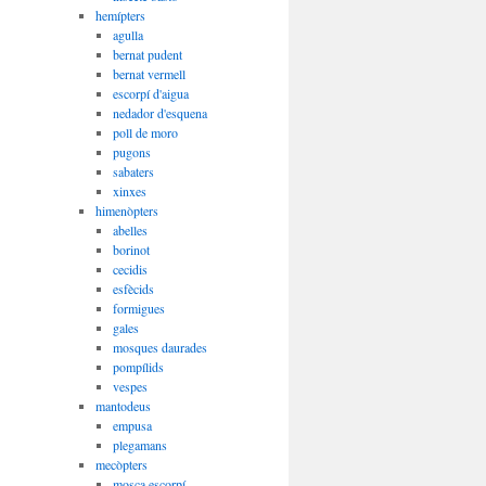
hemípters
agulla
bernat pudent
bernat vermell
escorpí d'aigua
nedador d'esquena
poll de moro
pugons
sabaters
xinxes
himenòpters
abelles
borinot
cecidis
esfècids
formigues
gales
mosques daurades
pompílids
vespes
mantodeus
empusa
plegamans
mecòpters
mosca escorpí