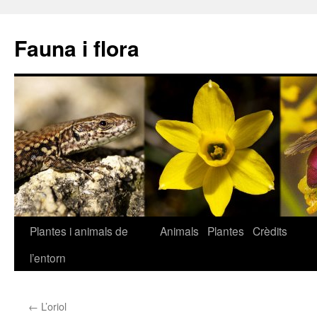
Fauna i flora
Plantes i animals de
Animals
Plantes
Crèdits
Vés
l’entorn
al
contingut
←
L’oriol