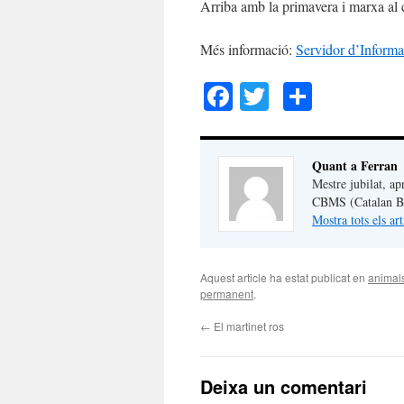
Arriba amb la primavera i marxa al 
Més informació:
Servidor d’Informa
Facebook
Twitter
Compar
Quant a Ferran
Mestre jubilat, ap
CBMS (Catalan But
Mostra tots els ar
Aquest article ha estat publicat en
animal
permanent
.
←
El martinet ros
Deixa un comentari