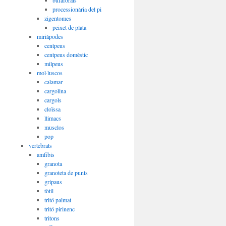
bufaforats
processionària del pi
zigentomes
peixet de plata
miriàpodes
centpeus
centpeus domèstic
milpeus
mol·luscos
calamar
cargolina
cargols
cloïssa
llimacs
musclos
pop
vertebrats
amfibis
granota
granoteta de punts
gripaus
tòtil
tritó palmat
tritó pirinenc
tritons