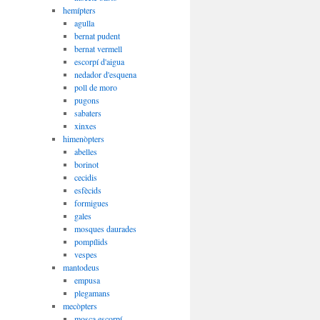
hemípters
agulla
bernat pudent
bernat vermell
escorpí d'aigua
nedador d'esquena
poll de moro
pugons
sabaters
xinxes
himenòpters
abelles
borinot
cecidis
esfècids
formigues
gales
mosques daurades
pompílids
vespes
mantodeus
empusa
plegamans
mecòpters
mosca escorpí