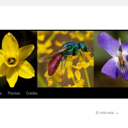
ls
Plantes
Crèdits
El milà reial
→