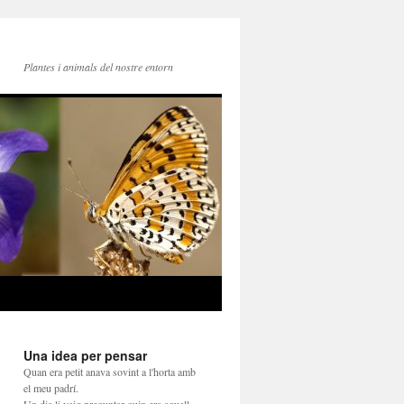
Plantes i animals del nostre entorn
Una idea per pensar
Quan era petit anava sovint a l'horta amb
el meu padrí.