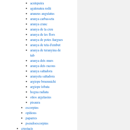
aculepeira
agalenatea redii
araneus angulatus
aranya carbasseta
aranya cranc
aranya de la creu
aranya de les flors
aranya de potes llargues
aranya de tela d'embut
aranya de teranyina de
tub
aranya dels murs
aranya dels racons
aranya saltadora
aranyeta saltadora
argiope bruennichi
argiope lobata
hogna radiata
olios argelasius
pisaura
escorpins
opilions
paparres
pseudoescorpins
crustacis