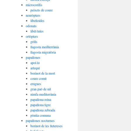
microcorifis
peixets de coure
neuròpters
libelloides
odonats
libèl·lules
ortòpters
grills
llagosta mediterrània
llagosta migratòria
papallones
apol·lo
arlequí
borinot de la mort
coure comú
erugues
gran paó de nit
nimfa mediterrània
papallona reina
papallona tigre
papallona zebrada
pòntia comuna
papallones nocturnes
borinot de les lletereses