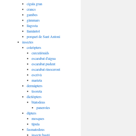
cigala gran
crancs
gambes
gàmmars
llagosta
llamàntol
porquet de Sant Antoni
insectes
coleòpters
curculiònids
escarabat d'aigua
escarabat pudent
escarabat rinoceront
escrivà
marieta
dermàpters
tisoreta
dictiòpters
blatodeus
paneroles
dípters
mosques
típula
fasmatodeus
insecte bastó