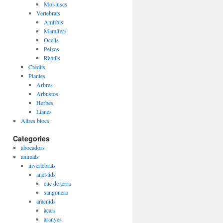
Mol·luscs
Vertebrats
Amfibis
Mamífers
Ocells
Peixos
Rèptils
Crèdits
Plantes
Arbres
Arbustos
Herbes
Lianes
Altres blocs
Categories
abocadors
animals
invertebrats
anèl·lids
cuc de terra
sangonera
aràcnids
àcars
aranyes