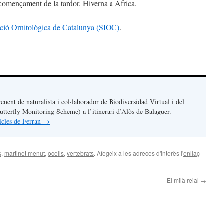
començament de la tardor. Hiverna a Àfrica.
ció Ornitològica de Catalunya (SIOC)
.
teix
renent de naturalista i col·laborador de Biodiversidad Virtual i del
terfly Monitoring Scheme) a l’itinerari d’Alòs de Balaguer.
ticles de Ferran
→
s
,
martinet menut
,
ocells
,
vertebrats
. Afegeix a les adreces d'interès l'
enllaç
El milà reial
→