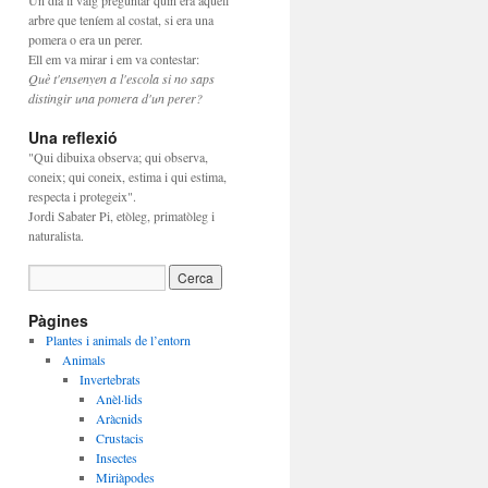
Un dia li vaig preguntar quin era aquell
arbre que teníem al costat, si era una
pomera o era un perer.
Ell em va mirar i em va contestar:
Què t'ensenyen a l'escola si no saps
distingir una pomera d'un perer?
Una reflexió
"Qui dibuixa observa; qui observa,
coneix; qui coneix, estima i qui estima,
respecta i protegeix".
Jordi Sabater Pi, etòleg, primatòleg i
naturalista.
Pàgines
Plantes i animals de l’entorn
Animals
Invertebrats
Anèl·lids
Aràcnids
Crustacis
Insectes
Miriàpodes