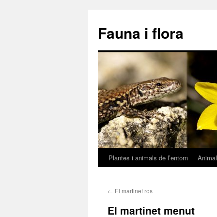
Fauna i flora
Plantes i animals de l’entorn
Anima
Vés
al
←
El martinet ros
contingut
El martinet menut