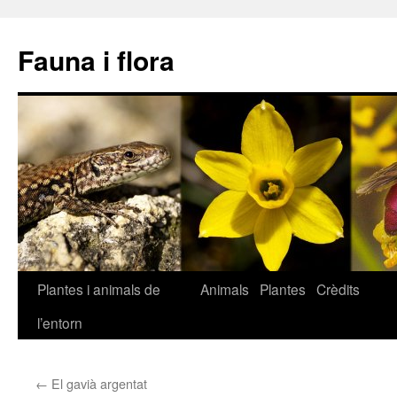
Fauna i flora
Plantes i animals de
Animals
Plantes
Crèdits
Vés
l’entorn
al
contingut
←
El gavià argentat