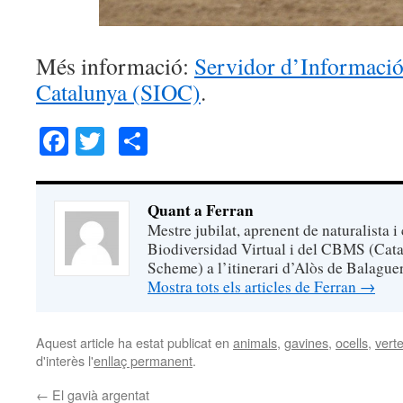
Més informació:
Servidor d’Informació
Catalunya (SIOC)
.
Facebook
Twitter
Comparteix
Quant a Ferran
Mestre jubilat, aprenent de naturalista i
Biodiversidad Virtual i del CBMS (Cata
Scheme) a l’itinerari d’Alòs de Balaguer
Mostra tots els articles de Ferran
→
Aquest article ha estat publicat en
animals
,
gavines
,
ocells
,
vert
d'interès l'
enllaç permanent
.
←
El gavià argentat