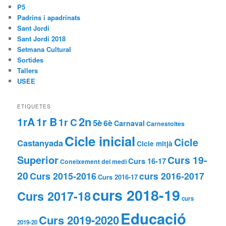
P5
Padrins i apadrinats
Sant Jordi
Sant Jordi 2018
Setmana Cultural
Sortides
Tallers
USEE
ETIQUETES
2n
1rA
1r B
1r C
5è
6è
Carnaval
Carnestoltes
Cicle inicial
Cicle
Castanyada
Cicle mitjà
Superior
Curs 19-
Curs 16-17
Coneixement del medi
20
Curs 2015-2016
curs 2016-2017
Curs 2016-17
curs 2018-19
Curs 2017-18
curs
Educació
Curs 2019-2020
2019-20