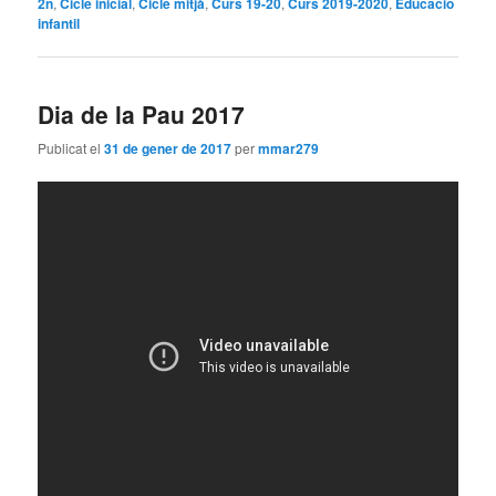
2n
,
Cicle inicial
,
Cicle mitjà
,
Curs 19-20
,
Curs 2019-2020
,
Educació
infantil
Dia de la Pau 2017
Publicat el
31 de gener de 2017
per
mmar279