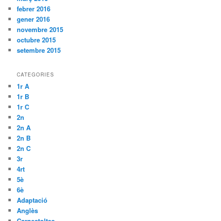
febrer 2016
gener 2016
novembre 2015
octubre 2015
setembre 2015
CATEGORIES
1r A
1r B
1r C
2n
2n A
2n B
2n C
3r
4rt
5è
6è
Adaptació
Anglès
Carnestoltes