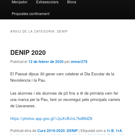
Menjador
Extraescolars
Blocs
Propostes confinament
ARXIU DE LA CATEGORIA:
DENIP
DENIP 2020
Publicat el
12 de febrer de 2020
per
mmar279
El Passat dijous 30 gener vam celebrar el Dia Escolar de la
Noviolència i la Pau.
Les alumnes i els alumnes de p3 fins a 4t de primària vam fer
una marxa per la Pau, fent un recorregut pels principals carrers
de Llavaneres.
https://photos.app.goo.gl/1JjuXvBJnL7bdMdZ8
Publicat dins de
Curs 2019-2020
,
DENIP
|
Etiquetat com a
1r B
,
1rA
,