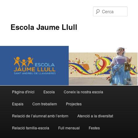
Cerca
Escola Jaume Llull
Menú
Pàgina d'inici
Escola
Coneix la nostra escola
Aneu
Aneu
principal
Espais
Com treballem
Projectes
al
al
Relació de l’alumnat amb l’entorn
Atenció a la diversitat
contingut
contingut
Relació família-escola
Full mensual
Festes
principal
secundari