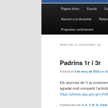
Menú
Pàgina d'inici
Escola
Co
Aneu
Aneu
principal
Atenció a la diversitat
Relaci
al
al
Propostes confinament
contingut
contingut
principal
secundari
ARXIU DE LA CATEGORIA:
3R
Padrins 1r i 3r
Publicat el
3 de març de 2020
per
S
Els alumnes de 1r ja coneixem 
agradat molt compartir l’activi
https://photos.app.goo.gl/x
Publicat dins de
1r A
,
1r B
,
3r
,
Cicle 