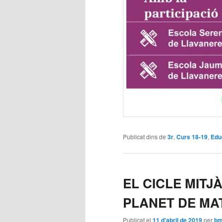
Publicat dins de
3r
,
Curs 18-19
,
Edu
EL CICLE MIT
PLANET DE MA
Publicat el
11 d'abril de 2019
per
bm