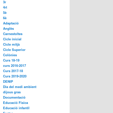
3r
4rt
5è
6è
Adaptació
Anglès
Carnestoltes
Cicle inicial
Cicle mitjà
Cicle Superior
Colònies
Curs 18-19
curs 2016-2017
Curs 2017-18
Curs 2019-2020
DENIP
Dia del medi ambient
dijous gras
Documentació
Educació Física
Educació infantil