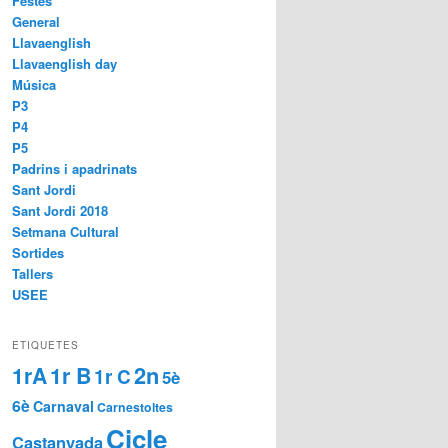
Festes
General
Llavaenglish
Llavaenglish day
Música
P3
P4
P5
Padrins i apadrinats
Sant Jordi
Sant Jordi 2018
Setmana Cultural
Sortides
Tallers
USEE
ETIQUETES
2n
1rA
1r B
1r C
5è
6è
Carnaval
Carnestoltes
Cicle
Castanyada