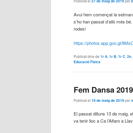
Publicat el
27 de maig de 2019
per
Avui hem començat la setmana 
s’ho han passat d’allò més bé. 
rodes!
https://photos.app.goo.gl/
Publicat dins de
1r A
,
1r B
,
1r C
,
2n
,
Educació Física
Fem Dansa 2019
Publicat el
19 de maig de 2019
per
El passat dilluns 13 de maig, e
va tenir lloc a Ca l’Alfaro a Lla