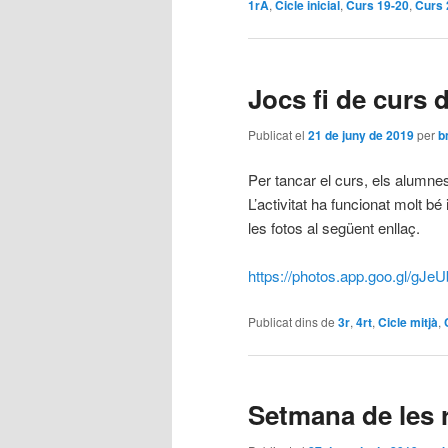
1rA
,
Cicle inicial
,
Curs 19-20
,
Curs 
Jocs fi de curs d
Publicat el
21 de juny de 2019
per
b
Per tancar el curs, els alumnes 
L’activitat ha funcionat molt b
les fotos al següent enllaç.
https://photos.app.goo.gl/
Publicat dins de
3r
,
4rt
,
Cicle mitjà
,
Setmana de les 