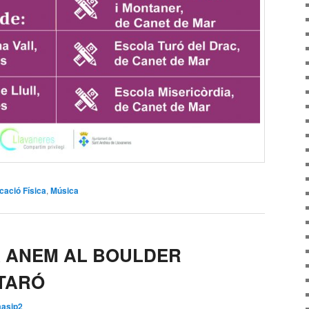
cació Física
,
Música
JÀ ANEM AL BOULDER
TARÓ
asip2