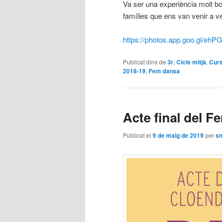
Va ser una experiència molt b
famílies que ens van venir a v
https://photos.app.goo.gl/
Publicat dins de
3r
,
Cicle mitjà
,
Curs
2018-19
,
Fem dansa
Acte final del 
Publicat el
9 de maig de 2019
per
sm