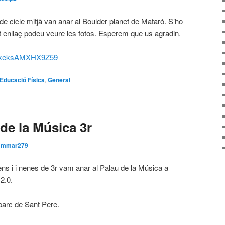
s de cicle mitjà van anar al Boulder planet de Mataró. S’ho
 enllaç podeu veure les fotos. Esperem que us agradin.
iRVkeksAMXHX9Z59
Educació Física
,
General
 de la Música 3r
r
mmar279
ens i i nenes de 3r vam anar al Palau de la Música a
2.0.
 parc de Sant Pere.