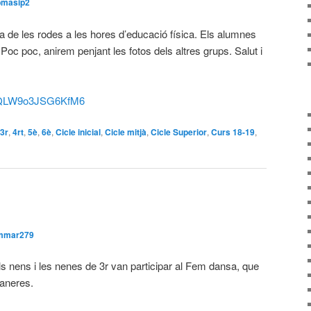
bmasip2
de les rodes a les hores d’educació física. Els alumnes
Poc poc, anirem penjant les fotos dels altres grups. Salut i
8MsQLW9o3JSG6KfM6
3r
,
4rt
,
5è
,
6è
,
Cicle inicial
,
Cicle mitjà
,
Cicle Superior
,
Curs 18-19
,
mmar279
ls nens i les nenes de 3r van participar al Fem dansa, que
vaneres.