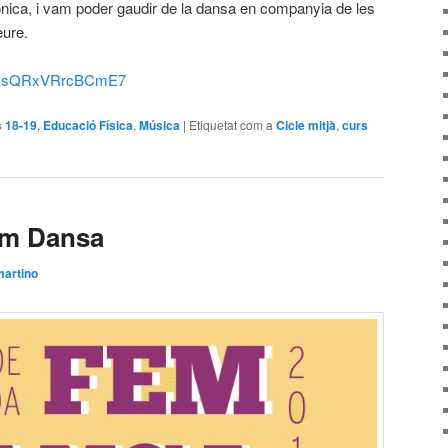
onica, i vam poder gaudir de la dansa en companyia de les
eure.
ehPGsQRxVRrcBCmE7
 18-19
,
Educació Física
,
Música
|
Etiquetat com a
Cicle mitjà
,
curs
Fem Dansa
artino