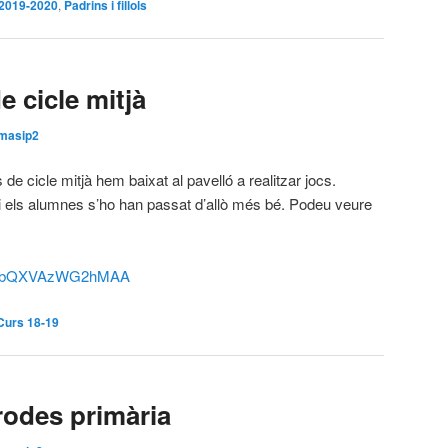
2019-2020
,
Padrins i fillols
e cicle mitjà
masip2
de cicle mitjà hem baixat al pavelló a realitzar jocs.
é i els alumnes s’ho han passat d’allò més bé. Podeu veure
gJeUbQXVAzWG2hMAA
Curs 18-19
rodes primària