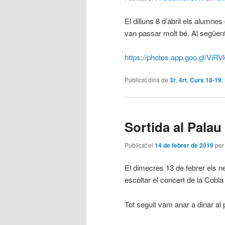
El dilluns 8 d’abril els alumne
van passar molt bé. Al següent
https://photos.app.goo.gl/V
Publicat dins de
3r
,
4rt
,
Curs 18-19
,
Sortida al Palau
Publicat el
14 de febrer de 2019
pe
El dimecres 13 de febrer els n
escoltar el concert de la Cobla 
Tot seguit vam anar a dinar al