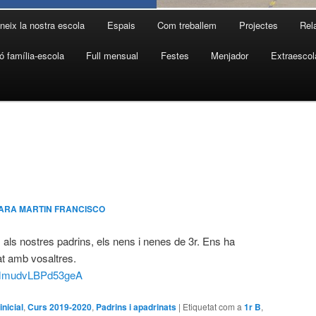
neix la nostra escola
Espais
Com treballem
Projectes
Rel
ó família-escola
Full mensual
Festes
Menjador
Extraescol
ARA MARTIN FRANCISCO
als nostres padrins, els nens i nenes de 3r. Ens ha
tat amb vosaltres.
VhMmudvLBPd53geA
inicial
,
Curs 2019-2020
,
Padrins i apadrinats
|
Etiquetat com a
1r B
,