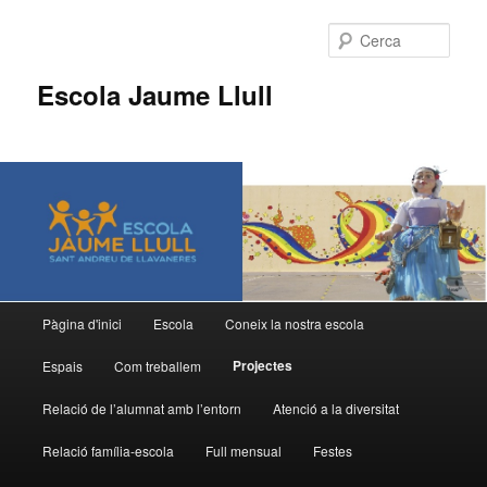
Cerca
Escola Jaume Llull
Menú
Pàgina d'inici
Escola
Coneix la nostra escola
Aneu
principal
Projectes
Espais
Com treballem
al
Relació de l’alumnat amb l’entorn
Atenció a la diversitat
contingut
Relació família-escola
Full mensual
Festes
principal