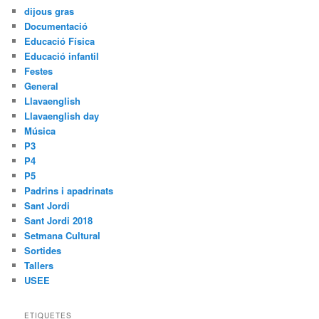
dijous gras
Documentació
Educació Física
Educació infantil
Festes
General
Llavaenglish
Llavaenglish day
Música
P3
P4
P5
Padrins i apadrinats
Sant Jordi
Sant Jordi 2018
Setmana Cultural
Sortides
Tallers
USEE
ETIQUETES