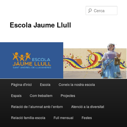
Cerca
Escola Jaume Llull
Menú
Pàgina d'inici
Escola
Coneix la nostra escola
Aneu
Aneu
principal
Espais
Com treballem
Projectes
al
al
Relació de l’alumnat amb l’entorn
Atenció a la diversitat
contingut
contingut
Relació família-escola
Full mensual
Festes
principal
secundari