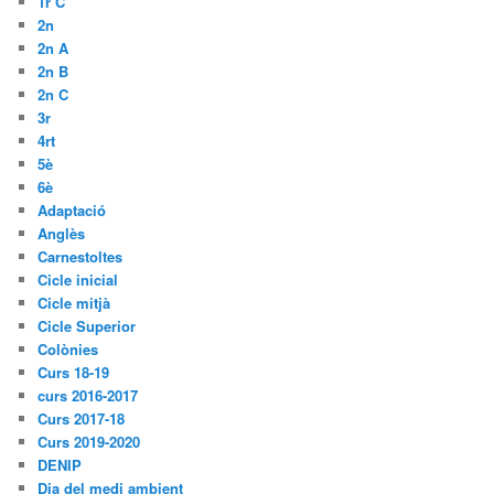
1r C
2n
2n A
2n B
2n C
3r
4rt
5è
6è
Adaptació
Anglès
Carnestoltes
Cicle inicial
Cicle mitjà
Cicle Superior
Colònies
Curs 18-19
curs 2016-2017
Curs 2017-18
Curs 2019-2020
DENIP
Dia del medi ambient