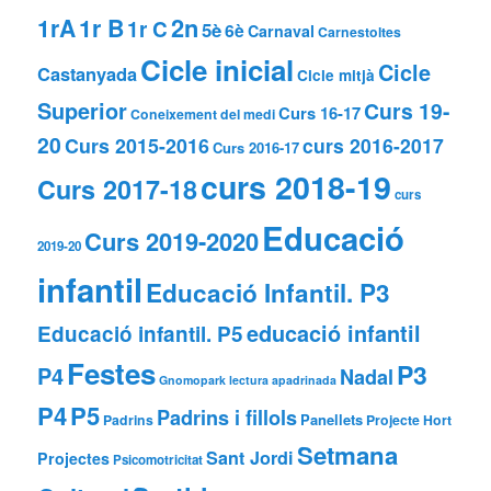
2n
1rA
1r B
1r C
5è
6è
Carnaval
Carnestoltes
Cicle inicial
Cicle
Castanyada
Cicle mitjà
Superior
Curs 19-
Curs 16-17
Coneixement del medi
20
Curs 2015-2016
curs 2016-2017
Curs 2016-17
curs 2018-19
Curs 2017-18
curs
Educació
Curs 2019-2020
2019-20
infantil
Educació Infantil. P3
educació infantil
Educació infantil. P5
Festes
P3
P4
Nadal
Gnomopark
lectura apadrinada
P4
P5
Padrins i fillols
Panellets
Padrins
Projecte Hort
Setmana
Sant Jordi
Projectes
Psicomotricitat