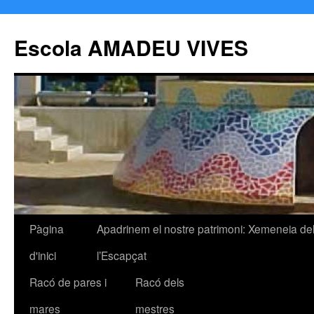
Escola AMADEU VIVES
Pàgina
Apadrinem el nostre patrimoni: Xemeneia de
Vés
d'inici
l’Escapçat
al
Racó de pares i
Racó dels
contingut
mares
mestres