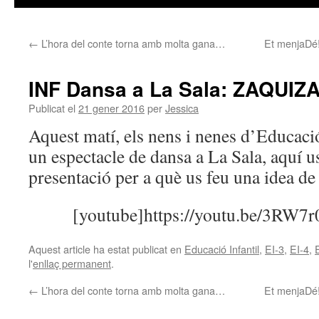
←
L’hora del conte torna amb molta gana…
Et menjaDé!
INF Dansa a La Sala: ZAQUIZ
Publicat el
21 gener 2016
per
Jessica
Aquest matí, els nens i nenes d’Educació
un espectacle de dansa a La Sala, aquí u
presentació per a què us feu una idea de 
[youtube]https://youtu.be/3RW7r
Aquest article ha estat publicat en
Educació Infantil
,
EI-3
,
EI-4
,
l'
enllaç permanent
.
←
L’hora del conte torna amb molta gana…
Et menjaDé!