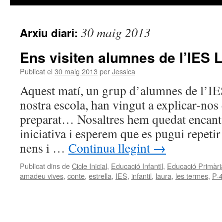
30 maig 2013
Arxiu diari:
Ens visiten alumnes de l’IES 
Publicat el
30 maig 2013
per
Jessica
Aquest matí, un grup d’alumnes de l’IE
nostra escola, han vingut a explicar-nos
preparat… Nosaltres hem quedat encant
iniciativa i esperem que es pugui repeti
nens i …
Continua llegint
→
Publicat dins de
Cicle Inicial
,
Educació Infantil
,
Educació Primàri
amadeu vives
,
conte
,
estrella
,
IES
,
infantil
,
laura
,
les termes
,
P-