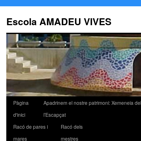
Escola AMADEU VIVES
Pàgina
Apadrinem el nostre patrimoni: Xemeneia de
Vés
d'inici
l’Escapçat
al
Racó de pares i
Racó dels
contingut
mares
mestres