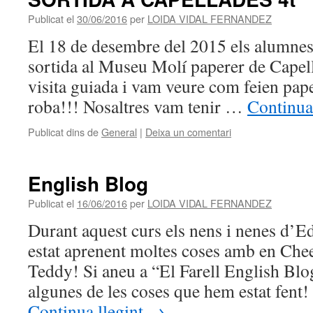
Publicat el
30/06/2016
per
LOIDA VIDAL FERNANDEZ
El 18 de desembre del 2015 els alumnes
sortida al Museu Molí paperer de Capel
visita guiada i vam veure com feien paper
roba!!! Nosaltres vam tenir …
Continua
Publicat dins de
General
|
Deixa un comentari
English Blog
Publicat el
16/06/2016
per
LOIDA VIDAL FERNANDEZ
Durant aquest curs els nens i nenes d’E
estat aprenent moltes coses amb en Ch
Teddy! Si aneu a “El Farell English Bl
algunes de les coses que hem estat fen
Continua llegint
→