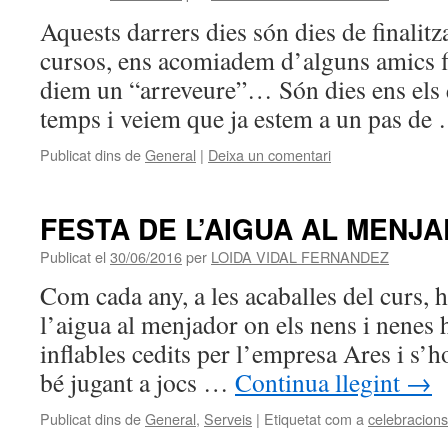
Aquests darrers dies són dies de finalit
cursos, ens acomiadem d’alguns amics fi
diem un “arreveure”… Són dies ens els q
temps i veiem que ja estem a un pas d
Publicat dins de
General
|
Deixa un comentari
FESTA DE L’AIGUA AL MENJ
Publicat el
30/06/2016
per
LOIDA VIDAL FERNANDEZ
Com cada any, a les acaballes del curs, h
l’aigua al menjador on els nens i nenes
inflables cedits per l’empresa Ares i s’
bé jugant a jocs …
Continua llegint
→
Publicat dins de
General
,
Serveis
|
Etiquetat com a
celebracions