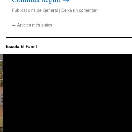
Publicat dins de
General
|
Deixa un comentari
←
Articles més antics
Escola El Farell