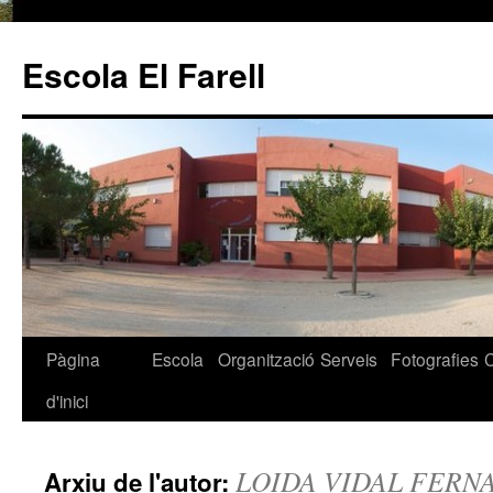
Escola El Farell
Pàgina
Escola
Organització
Serveis
Fotografies
Vés
d'inici
al
contingut
LOIDA VIDAL FERN
Arxiu de l'autor: