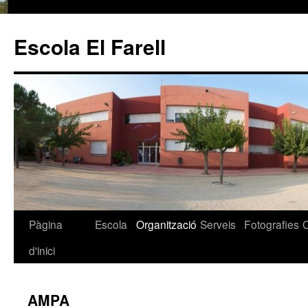
Escola El Farell
Pàgina
Escola
Organització
Serveis
Fotografies
Vés
d'inici
al
contingut
AMPA