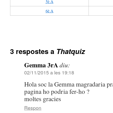
5è A
6è A
3 respostes a
Thatquiz
Gemma 3rA
diu:
02/11/2015 a les 19:18
Hola soc la Gemma magradaria prar
pagina ho podria fer-ho ?
moltes gracies
Respon