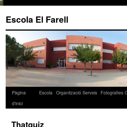
Escola El Farell
Pàgina
Escola
Organització
Serveis
Fotografies
Vés
d'inici
al
contingut
Thatquiz