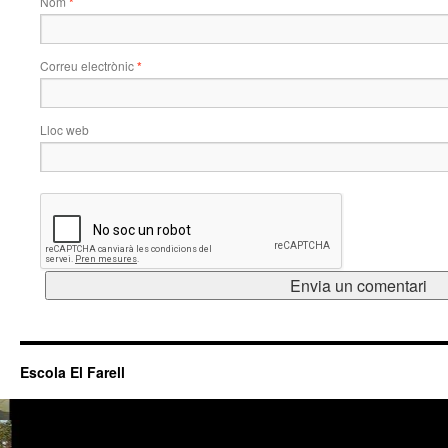
Nom
*
Correu electrònic
*
Lloc web
Escola El Farell