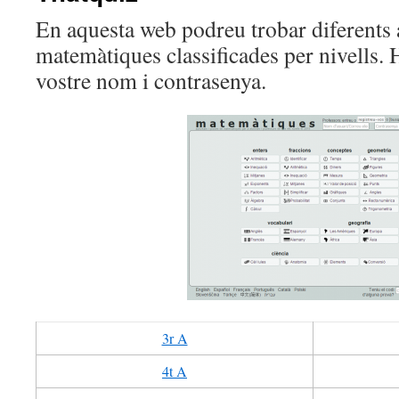
En aquesta web podreu trobar diferents a
matemàtiques classificades per nivells.
vostre nom i contrasenya.
3r A
4t A