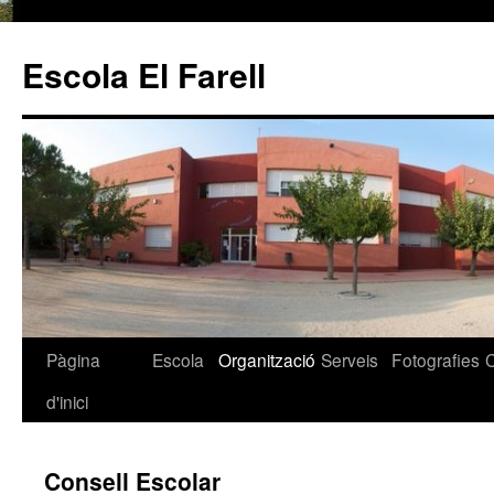
Escola El Farell
Pàgina
Escola
Organització
Serveis
Fotografies
Vés
d'inici
al
contingut
Consell Escolar