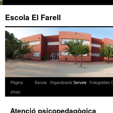
Escola El Farell
Pàgina
Escola
Organització
Serveis
Fotografies
Vés
d'inici
al
contingut
Atenció psicopedagògica