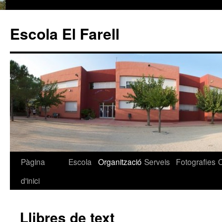
Escola El Farell
Pàgina
Escola
Organització
Serveis
Fotografies
Vés
d'inici
al
contingut
Llibres de text