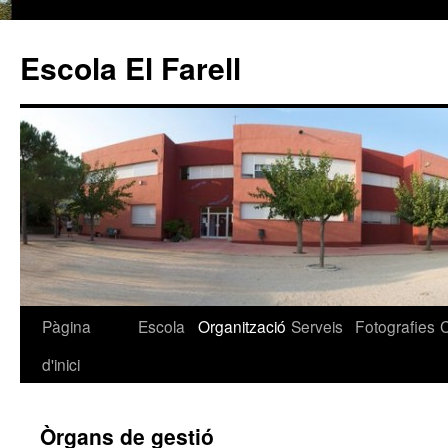
Escola El Farell
Pàgina
Escola
Organització
Serveis
Fotografies
Vés
d'inici
al
contingut
Òrgans de gestió