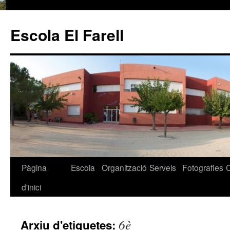
Escola El Farell
Pàgina
Escola
Organització
Serveis
Fotografies
Vés
d'inici
al
contingut
6è
Arxiu d'etiquetes: