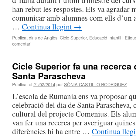
d’Itàlia durant l’últim trimestre del curs.
han rebut les respostes. Els va agradar 
comunicar amb alumnes com ells d’un alt
…
Continua llegint
→
Publicat dins de
Anglès
,
Cicle Superior
,
Educació Infantil
|
Etiqu
comentari
Cicle Superior fa una recerca 
Santa Parascheva
Publicat el
21/02/2014
per
SÒNIA CASTILLO RODRIGUEZ
L’escola de Rumania ens va proposar q
celebració del dia de Santa Parascheva, 
cultural del projecte Comenius. Els alu
van fer una recerca per averiguar quines 
diferències hi ha entre …
Continua lleg