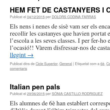
HEM FET DE CASTANYERS I 
Publicat el
04/12/2015
per
DOLORS CODINA FARRAS
Els nens i nenes de sisè vam ser els enca
recollir les castanyes que havien portat 
l’escola a les seves classes. I per fer-ho
l’ocasió!! Vàrem disfressar-nos de cas
llegint
→
Publicat dins de
Cicle Superior
,
General
|
Etiquetat com a
6è
,
C
comentaris
Italian pen pals
Publicat el
29/06/2015
per
SÒNIA CASTILLO RODRIGUEZ
Els alumnes de 6è han establert corre