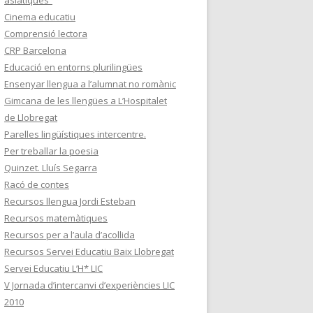
asiàtiques”
Cinema educatiu
Comprensió lectora
CRP Barcelona
Educació en entorns plurilingües
Ensenyar llengua a l’alumnat no romànic
Gimcana de les llengües a L’Hospitalet
de Llobregat
Parelles lingüístiques intercentre.
Per treballar la poesia
Quinzet. Lluís Segarra
Racó de contes
Recursos llengua Jordi Esteban
Recursos matemàtiques
Recursos per a l’aula d’acollida
Recursos Servei Educatiu Baix Llobregat
Servei Educatiu L’H* LIC
V Jornada d’intercanvi d’experiències LIC
2010