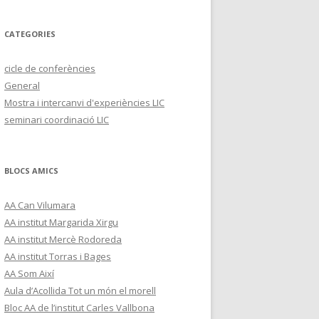
CATEGORIES
cicle de conferències
General
Mostra i intercanvi d'experiències LIC
seminari coordinació LIC
BLOCS AMICS
AA Can Vilumara
AA institut Margarida Xirgu
AA institut Mercè Rodoreda
AA institut Torras i Bages
AA Som Així
Aula d’Acollida Tot un món el morell
Bloc AA de l’institut Carles Vallbona