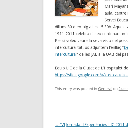
Marí Mayans,
aula, centre 
Servei Educat
dilluns 30 d emaig a les 15.30h. Aquest a
1911-2011 celebra el seu centenari amb to
Per si voleu veure la seva visió del possi
interculturalitat, us adjuntem l’enllaç “
De
intercultural
” de les JAL a la UAB del p
Equip LIC de la Ciutat de L’Hospitalet d
https://sites.google.com/a/xtec.cat/elic-
This entry was posted in
General
on
24 ma
Post
←
“VI Jornada d’Experiències LIC 2011 d