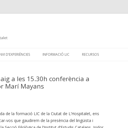
talet
Skip
to
VI D’EXPERIÈNCIES
INFORMACIÓ LIC
RECURSOS
content
maig a les 15.30h conferència a
idor Marí Mayans
a de la formació LIC de la Ciutat de L’Hospitalet, ens
ar-vos que gaudirem de la presència del lingüista i
la Secció Filològica de l’Institut d’Estudis Catalans, Isidor