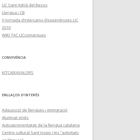
LIC Sant Adrià del Besos
Llengua i CB
V Jornada d’intercanvi d’experiències LIC
2010
WIKI TAC LICcomarques
CONVIVÈNCIA
KITCAIXAVALORS
ENLLAÇOS D'INTERÈS
Adquisició de llengües i immigració
Alumnat xinès
Autoaprenentatge de la llengua catalana
Centre cultural Sant Josep i les “activitats