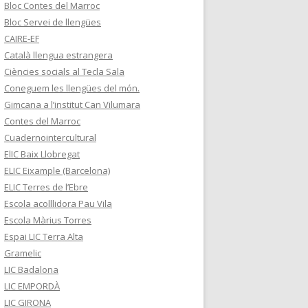
Bloc Contes del Marroc
Bloc Servei de llengües
CAIRE-EF
Català llengua estrangera
Ciències socials al Tecla Sala
Coneguem les llengües del món.
Gimcana a l’institut Can Vilumara
Contes del Marroc
Cuadernointercultural
ElIC Baix Llobregat
ELIC Eixample (Barcelona)
ELIC Terres de l’Ebre
Escola acolllidora Pau Vila
Escola Màrius Torres
Espai LIC Terra Alta
Gramelic
LIC Badalona
LIC EMPORDÀ
LIC GIRONA