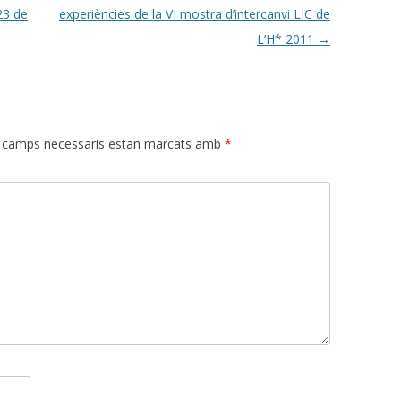
 23 de
experiències de la VI mostra d’intercanvi LIC de
L’H* 2011
→
 camps necessaris estan marcats amb
*