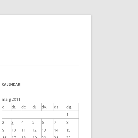
CALENDARI
maig 2011
dl.
dt.
dc.
dj.
dv.
ds.
dg.
1
2
3
4
5
6
7
8
9
10
11
12
13
14
15
16
17
18
19
20
21
22