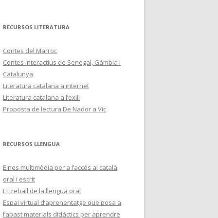
RECURSOS LITERATURA
Contes del Marroc
Contes interactius de Senegal, Gàmbia i
Catalunya
Literatura catalana a internet
Literatura catalana a l’exili
Proposta de lectura De Nador a Vic
RECURSOS LLENGUA
Eines multimèdia per a l’accés al català
oral i escrit
El treball de la llengua oral
Espai virtual d’aprenentatge que posa a
l’abast materials didàctics per aprendre