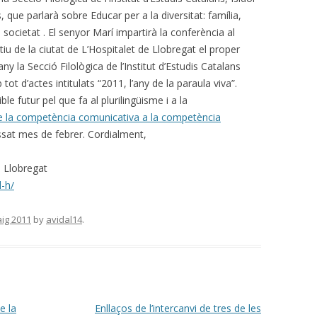
 que parlarà sobre Educar per a la diversitat: família,
i societat . El senyor Marí impartirà la conferència al
iu de la ciutat de L’Hospitalet de Llobregat el proper
ny la Secció Filològica de l’Institut d’Estudis Catalans
t d’actes intitulats “2011, l’any de la paraula viva”.
ble futur pel que fa al plurilingüisme i a la
 la competència comunicativa a la competència
assat mes de febrer. Cordialment,
e Llobregat
l-h/
ig 2011
by
avidal14
.
e la
Enllaços de l’intercanvi de tres de les