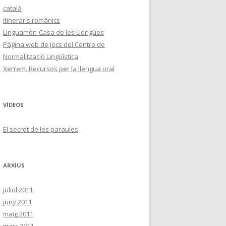
català
Itineraris romànics
Linguamón-Casa de les Llengües
Pàgina web de jocs del Centre de
Normalització Lingüística
Xerrem. Recursos per la llengua oral
VÍDEOS
El secret de les paraules
ARXIUS
juliol 2011
juny 2011
maig 2011