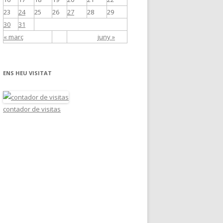
23
24
25
26
27
28
29
30
31
« març
juny »
ENS HEU VISITAT
contador de visitas