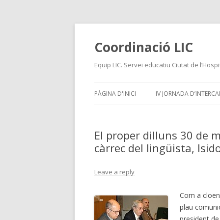
Coordinació LIC
Equip LIC. Servei educatiu Ciutat de l’Hospi
PÀGINA D'INICI
IV JORNADA D’INTERCAN
El proper dilluns 30 de 
càrrec del lingüista, Is
Leave a reply
Com a cloend
plau comunic
president de 