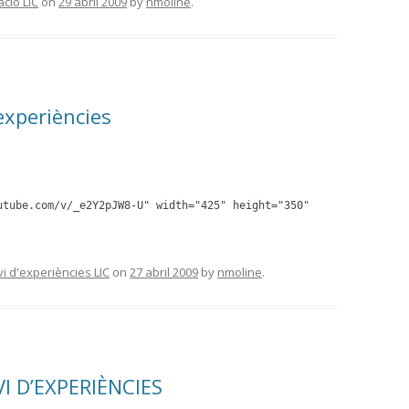
ció LIC
on
29 abril 2009
by
nmoline
.
’experiències
utube.com/v/_e2Y2pJW8-U" width="425" height="350"
vi d'experiències LIC
on
27 abril 2009
by
nmoline
.
I D’EXPERIÈNCIES