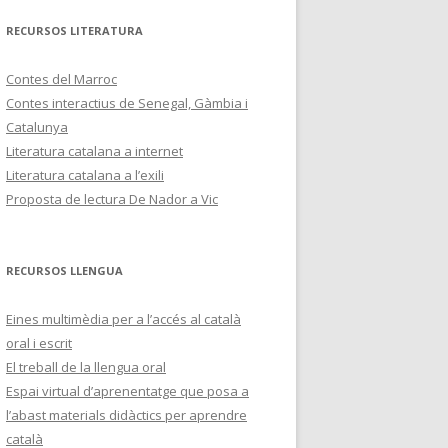
RECURSOS LITERATURA
Contes del Marroc
Contes interactius de Senegal, Gàmbia i
Catalunya
Literatura catalana a internet
Literatura catalana a l’exili
Proposta de lectura De Nador a Vic
RECURSOS LLENGUA
Eines multimèdia per a l’accés al català
oral i escrit
El treball de la llengua oral
Espai virtual d’aprenentatge que posa a
l’abast materials didàctics per aprendre
català