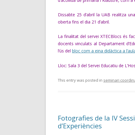
d’acollida de primària i Klaustre, com 
Dissabte 25 d’abril la UAB realitza un
oberta fins el dia 21 d’abril.
La finalitat del servei XTECBlocs és faci
docents vinculats al Departament d’Ed
l’ús del
bloc com a eina didàctica a l’aula
Lloc: Sala 3 del Servei Educatiu de L’Ho
This entry was posted in
seminari coordina
Fotografies de la IV Sess
d’Experiències