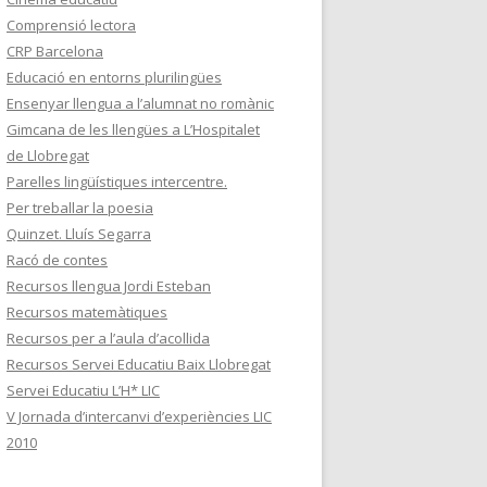
Comprensió lectora
CRP Barcelona
Educació en entorns plurilingües
Ensenyar llengua a l’alumnat no romànic
Gimcana de les llengües a L’Hospitalet
de Llobregat
Parelles lingüístiques intercentre.
Per treballar la poesia
Quinzet. Lluís Segarra
Racó de contes
Recursos llengua Jordi Esteban
Recursos matemàtiques
Recursos per a l’aula d’acollida
Recursos Servei Educatiu Baix Llobregat
Servei Educatiu L’H* LIC
V Jornada d’intercanvi d’experiències LIC
2010