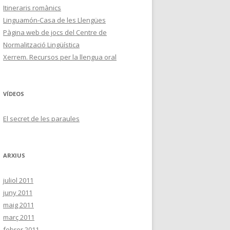
Itineraris romànics
Linguamón-Casa de les Llengües
Pàgina web de jocs del Centre de
Normalització Lingüística
Xerrem. Recursos per la llengua oral
VÍDEOS
El secret de les paraules
ARXIUS
juliol 2011
juny 2011
maig 2011
març 2011
febrer 2011