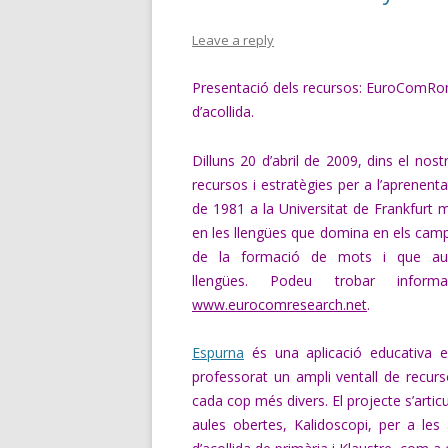
Leave a reply
Presentació dels recursos: EuroComRom,
d’acollida.
Dilluns 20 d’abril de 2009, dins el nos
recursos i estratègies per a l’aprene
de 1981 a la Universitat de Frankfurt 
en les llengües que domina en els camps 
de la formació de mots i que aut
llengües. Podeu trobar info
www.eurocomresearch.net
.
Espurna
és una aplicació educativa e
professorat un ampli ventall de recurs
cada cop més divers. El projecte s’arti
aules obertes, Kalidoscopi, per a les 