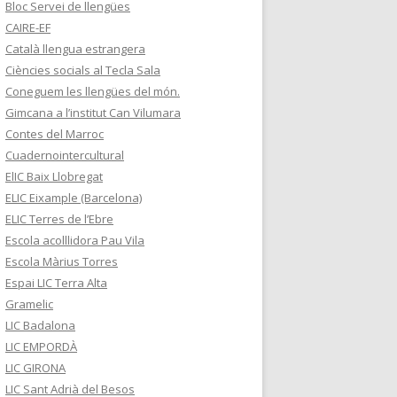
Bloc Servei de llengües
CAIRE-EF
Català llengua estrangera
Ciències socials al Tecla Sala
Coneguem les llengües del món.
Gimcana a l’institut Can Vilumara
Contes del Marroc
Cuadernointercultural
ElIC Baix Llobregat
ELIC Eixample (Barcelona)
ELIC Terres de l’Ebre
Escola acolllidora Pau Vila
Escola Màrius Torres
Espai LIC Terra Alta
Gramelic
LIC Badalona
LIC EMPORDÀ
LIC GIRONA
LIC Sant Adrià del Besos