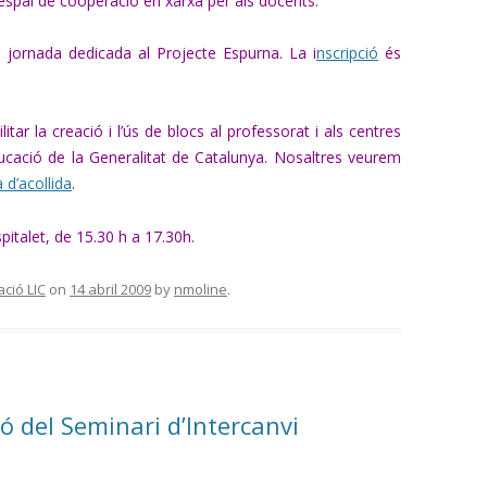
a espai de cooperació en xarxa per als docents.
a jornada dedicada al Projecte Espurna. La i
nscripció
és
litar la creació i l’ús de blocs al professorat i als centres
ucació de la Generalitat de Catalunya. Nosaltres veurem
 d’acollida
.
spitalet, de 15.30 h a 17.30h.
ció LIC
on
14 abril 2009
by
nmoline
.
ió del Seminari d’Intercanvi