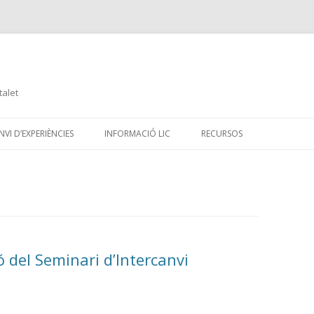
talet
Skip
to
VI D’EXPERIÈNCIES
INFORMACIÓ LIC
RECURSOS
content
ó del Seminari d’Intercanvi