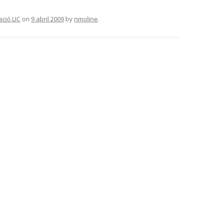
ció LIC
on
9 abril 2009
by
nmoline
.