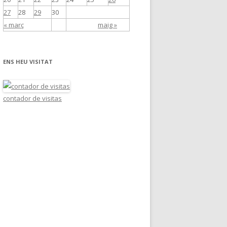
27
28
29
30
« març
maig »
ENS HEU VISITAT
contador de visitas