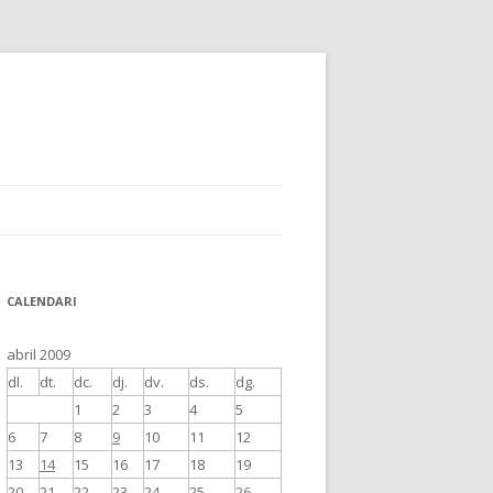
CALENDARI
abril 2009
dl.
dt.
dc.
dj.
dv.
ds.
dg.
1
2
3
4
5
6
7
8
9
10
11
12
13
14
15
16
17
18
19
20
21
22
23
24
25
26