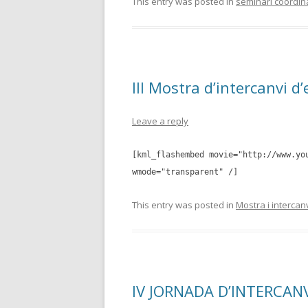
This entry was posted in
seminari coordina
III Mostra d’intercanvi d
Leave a reply
[kml_flashembed movie="http://www.yo
wmode="transparent" /]
This entry was posted in
Mostra i intercan
IV JORNADA D’INTERCANV