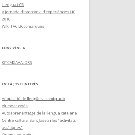
Llengua i CB
V Jornada d’intercanvi d’experiències LIC
2010
WIKI TAC LICcomarques
CONVIVÈNCIA
KITCAIXAVALORS
ENLLAÇOS D'INTERÈS
Adquisició de llengües i immigració
Alumnat xinès
Autoaprenentatge de la llengua catalana
Centre cultural Sant Josep i les “activitats
asiàtiques”
Cinema educatiu