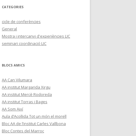
CATEGORIES
cicle de conferències
General
Mostra i intercanvi d'experiències LIC
seminari coordinació LIC
BLOCS AMICS
AA Can Vilumara
AA institut Margarida Xirgu
AA institut Mercè Rodoreda
AA institut Torras i Bages
AA Som Així
Aula d’Acollida Tot un món el morell
Bloc AA de l’institut Carles Vallbona
Bloc Contes del Marroc