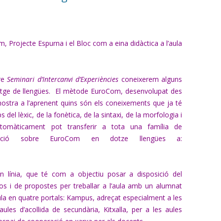
 Projecte Espurna i el Bloc com a eina didàctica a l’aula
tre
Seminari d’Intercanvi d’Experiències
coneixerem alguns
ntatge de llengües. El mètode EuroCom, desenvolupat des
mostra a l’aprenent quins són els coneixements que ja té
del lèxic, de la fonètica, de la sintaxi, de la morfologia i
omàticament pot transferir a tota una família de
rmació sobre EuroCom en dotze llengües a:
n línia, que té com a objectiu posar a disposició del
os i de propostes per treballar a l’aula amb un alumnat
cula en quatre portals: Kampus, adreçat especialment a les
aules d’acollida de secundària, Kitxalla, per a les aules