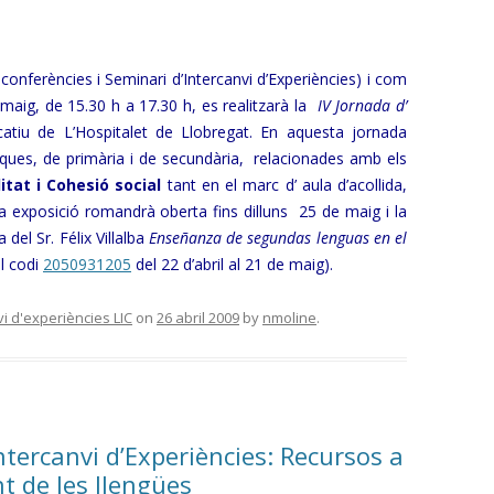
conferències i Seminari d’Intercanvi d’Experiències) i com
maig, de 15.30 h a 17.30 h, es realitzarà la
IV Jornada
d’
catiu de L’Hospitalet de Llobregat. En aquesta jornada
iques, de primària i de secundària, relacionades amb els
itat i Cohesió social
tant en el marc d’ aula d’acollida,
ta exposició romandrà oberta fins dilluns 25 de maig i la
del Sr. Félix Villalba
Enseñanza de segundas lenguas en el
al codi
2050931205
del 22 d’abril al 21 de maig).
vi d'experiències LIC
on
26 abril 2009
by
nmoline
.
ntercanvi d’Experiències: Recursos a
t de les llengües