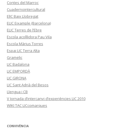
Contes del Marroc
Cuadernointercultural
ElIC Baix Llobregat
ELIC Eixample (Barcelona)
ELIC Terres de l’Ebre
Escola acolllidora Pau Vila
Escola Màrius Torres
Espai LIC Terra Alta
Gramelic
LIC Badalona
LIC EMPORDÀ
LIC GIRONA
LIC Sant Adrià del Besos
Llengua i CB
V Jornada d’intercanvi d’experiències LIC 2010
WIKI TAC LICcomarques
CONVIVÈNCIA