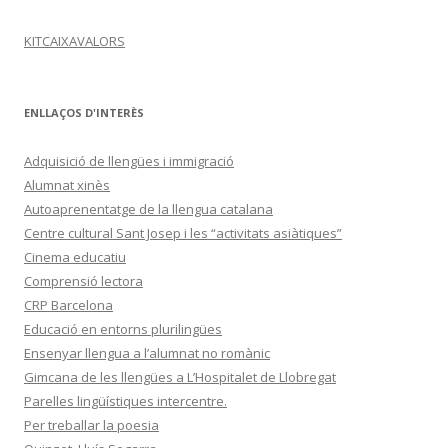
KITCAIXAVALORS
ENLLAÇOS D'INTERÈS
Adquisició de llengües i immigració
Alumnat xinès
Autoaprenentatge de la llengua catalana
Centre cultural Sant Josep i les “activitats asiàtiques”
Cinema educatiu
Comprensió lectora
CRP Barcelona
Educació en entorns plurilingües
Ensenyar llengua a l’alumnat no romànic
Gimcana de les llengües a L’Hospitalet de Llobregat
Parelles lingüístiques intercentre.
Per treballar la poesia