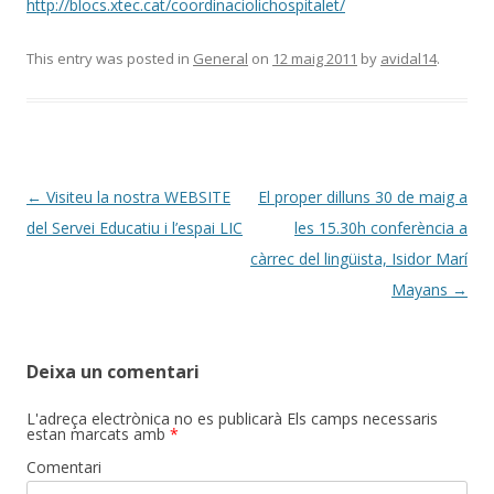
http://blocs.xtec.cat/coordinaciolichospitalet/
This entry was posted in
General
on
12 maig 2011
by
avidal14
.
Post
←
Visiteu la nostra WEBSITE
El proper dilluns 30 de maig a
navigation
del Servei Educatiu i l’espai LIC
les 15.30h conferència a
càrrec del lingüista, Isidor Marí
Mayans
→
Deixa un comentari
L'adreça electrònica no es publicarà
Els camps necessaris
estan marcats amb
*
Comentari