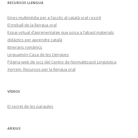
RECURSOS LLENGUA
Eines multimèdia per a l’accés al català oral i escrit
El treball de la llengua oral
Espai virtual d’aprenentatge que posa a l’abast materials
didàctics per aprendre català
Itineraris romànics
Linguamón-Casa de les Llengües
Pàgina web de jocs del Centre de Normalització Lingüística
Xerrem. Recursos per la llengua oral
VÍDEOS
El secret de les paraules
ARXIUS