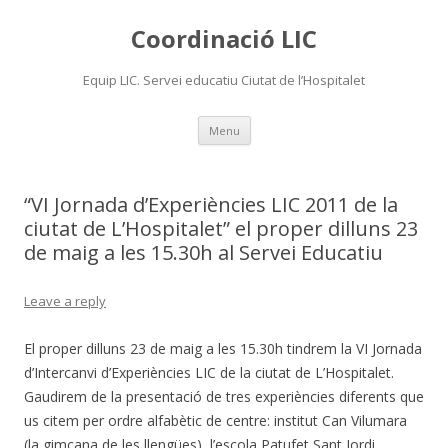
Coordinació LIC
Equip LIC. Servei educatiu Ciutat de l’Hospitalet
Skip
Menu
to
content
“VI Jornada d’Experiències LIC 2011 de la
ciutat de L’Hospitalet” el proper dilluns 23
de maig a les 15.30h al Servei Educatiu
Leave a reply
El proper dilluns 23 de maig a les 15.30h tindrem la VI Jornada
d’Intercanvi d’Experiències LIC de la ciutat de L’Hospitalet.
Gaudirem de la presentació de tres experiències diferents que
us citem per ordre alfabètic de centre: institut Can Vilumara
(la gimcana de les llengües), l’escola Patufet Sant Jordi