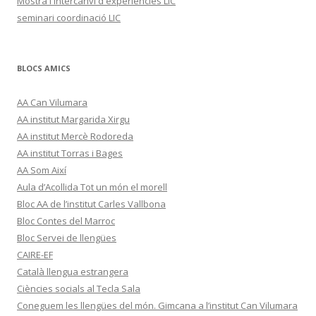
Mostra i intercanvi d'experiències LIC
seminari coordinació LIC
BLOCS AMICS
AA Can Vilumara
AA institut Margarida Xirgu
AA institut Mercè Rodoreda
AA institut Torras i Bages
AA Som Així
Aula d’Acollida Tot un món el morell
Bloc AA de l’institut Carles Vallbona
Bloc Contes del Marroc
Bloc Servei de llengües
CAIRE-EF
Català llengua estrangera
Ciències socials al Tecla Sala
Coneguem les llengües del món. Gimcana a l’institut Can Vilumara