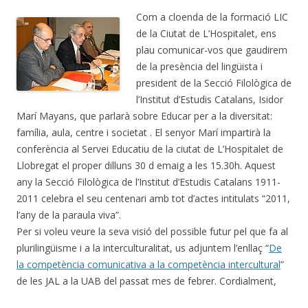
Com a cloenda de la formació LIC
de la Ciutat de L’Hospitalet, ens
plau comunicar-vos que gaudirem
de la presència del lingüista i
president de la Secció Filològica de
l’Institut d’Estudis Catalans, Isidor
Marí Mayans, que parlarà sobre Educar per a la diversitat:
família, aula, centre i societat . El senyor Marí impartirà la
conferència al Servei Educatiu de la ciutat de L’Hospitalet de
Llobregat el proper dilluns 30 d emaig a les 15.30h. Aquest
any la Secció Filològica de l’Institut d’Estudis Catalans 1911-
2011 celebra el seu centenari amb tot d’actes intitulats “2011,
l’any de la paraula viva”.
Per si voleu veure la seva visió del possible futur pel que fa al
plurilingüisme i a la interculturalitat, us adjuntem l’enllaç “
De
la competència comunicativa a la competència intercultural
”
de les JAL a la UAB del passat mes de febrer. Cordialment,