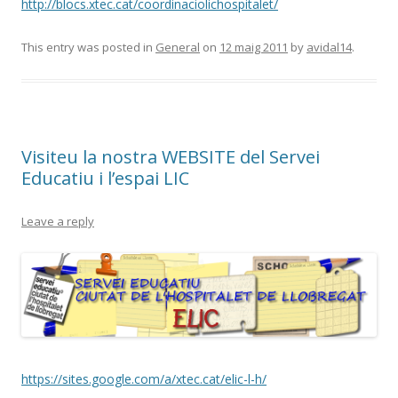
http://blocs.xtec.cat/coordinaciolichospitalet/
This entry was posted in
General
on
12 maig 2011
by
avidal14
.
Visiteu la nostra WEBSITE del Servei
Educatiu i l’espai LIC
Leave a reply
https://sites.google.com/a/xtec.cat/elic-l-h/