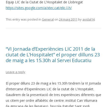
Equip LIC de la Ciutat de L’Hospitalet de Llobregat
https://sites.google.com/a/xtec.cat/elic-l-h/
This entry was posted in
General
on
24 maig 2011
by
avidal14
.
“VI Jornada d’Experiències LIC 2011 de la
ciutat de L’Hospitalet” el proper dilluns 23
de maig a les 15.30h al Servei Educatiu
Leave a reply
El proper dilluns 23 de maig a les 15.30h tindrem la VI Jornada
d’Intercanvi d’Experiències LIC de la ciutat de L’Hospitalet.
Gaudirem de la presentació de tres experiències diferents que
us citem per ordre alfabètic de centre: institut Can Vilumara
(la gimcana de les llengües), l’escola Patufet Sant Jordi