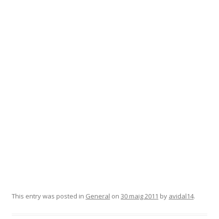
This entry was posted in
General
on
30 maig 2011
by
avidal14
.