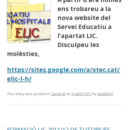
ens trobareu a la
nova website del
Servei Educatiu a
l’apartat LIC.
Disculpeu les
molèsties,
https://sites.google.com/a/xtec.cat/
elic-l-h/
This entry was posted in
General
on
5 juliol 2011
by
avidal14
.
FORMACIÓ LIC 2011/12 DE TUTORS/ES