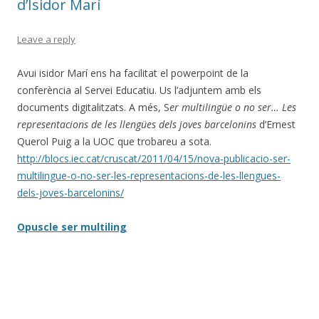
d’Isidor Marí
Leave a reply
Avui isidor Marí ens ha facilitat el powerpoint de la
conferència al Servei Educatiu. Us l’adjuntem amb els
documents digitalitzats. A més, S
er multilingüe o no ser… Les
representacions de les llengües dels joves barcelonins
d’Ernest
Querol Puig a la UOC que trobareu a sota.
http://blocs.iec.cat/cruscat/2011/04/15/nova-publicacio-ser-
multilingue-o-no-ser-les-representacions-de-les-llengues-
dels-joves-barcelonins/
Opuscle ser multiling