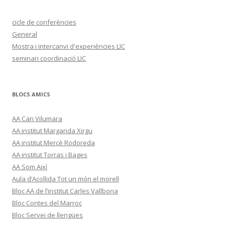
cicle de conferències
General
Mostra i intercanvi d'experiències LIC
seminari coordinació LIC
BLOCS AMICS
AA Can Vilumara
AA institut Margarida Xirgu
AA institut Mercè Rodoreda
AA institut Torras i Bages
AA Som Així
Aula d’Acollida Tot un món el morell
Bloc AA de l’institut Carles Vallbona
Bloc Contes del Marroc
Bloc Servei de llengües