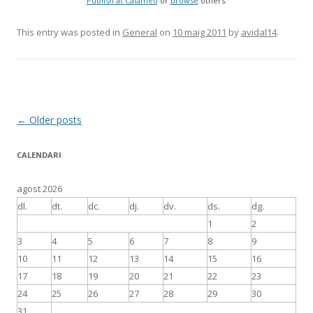
Publish at Calaméo
or
browse
others.
This entry was posted in
General
on
10 maig 2011
by
avidal14
.
Post
←
Older posts
navigation
CALENDARI
agost 2026
dl.
dt.
dc.
dj.
dv.
ds.
dg.
1
2
3
4
5
6
7
8
9
10
11
12
13
14
15
16
17
18
19
20
21
22
23
24
25
26
27
28
29
30
31