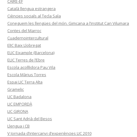
CAIRE-EF
Català llengua estrangera
Ciències socials al Tecla Sala
Coneguem les llengües del món. Gimcana a l’institut Can Vilumara
Contes del Marroc
Cuadernointercultural
ElIC Baix Llobregat
ELIC Eixample (Barcelona)
ELIC Terres de l’Ebre
Escola acolllidora Pau Vila
Escola Màrius Torres
Espai LIC Terra Alta
Gramelic
LIC Badalona
LIC EMPORDÀ
LIC GIRONA
LIC Sant Adrià del Besos
Llengua i CB
V Jornada d’intercanvi d’experiències LIC 2010