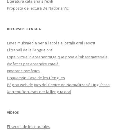
Literatura catalana a l’exili
Proposta de lectura De Nador a Vic
RECURSOS LLENGUA
Eines multimèdia per a l’accés al català oral i escrit
El treball de la llengua oral
Espai virtual d’aprenentatge que posa a l’abast materials
didàctics per aprendre català
Itineraris romànics
Linguamón-Casa de les Llengües
Pàgina web de jocs del Centre de Normalització Lingüística
Xerrem. Recursos per la llengua oral
VÍDEOS
El secret de les paraules