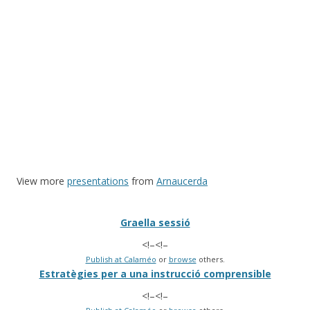
View more
presentations
from
Arnaucerda
Graella sessió
<!–
<!–
Publish at Calaméo
or
browse
others.
Estratègies per a una instrucció comprensible
<!–
<!–