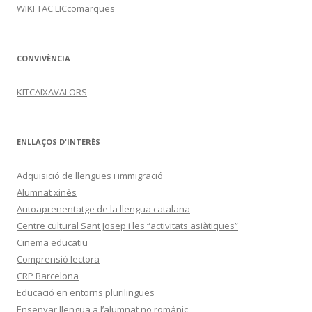
WIKI TAC LICcomarques
CONVIVÈNCIA
KITCAIXAVALORS
ENLLAÇOS D'INTERÈS
Adquisició de llengües i immigració
Alumnat xinès
Autoaprenentatge de la llengua catalana
Centre cultural Sant Josep i les “activitats asiàtiques”
Cinema educatiu
Comprensió lectora
CRP Barcelona
Educació en entorns plurilingües
Ensenyar llengua a l’alumnat no romànic