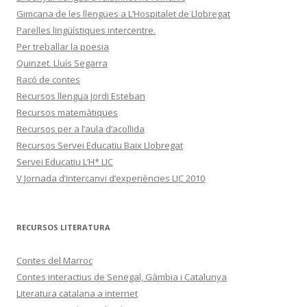
Gimcana de les llengües a L’Hospitalet de Llobregat
Parelles lingüístiques intercentre.
Per treballar la poesia
Quinzet. Lluís Segarra
Racó de contes
Recursos llengua Jordi Esteban
Recursos matemàtiques
Recursos per a l’aula d’acollida
Recursos Servei Educatiu Baix Llobregat
Servei Educatiu L’H* LIC
V Jornada d’intercanvi d’experiències LIC 2010
RECURSOS LITERATURA
Contes del Marroc
Contes interactius de Senegal, Gàmbia i Catalunya
Literatura catalana a internet