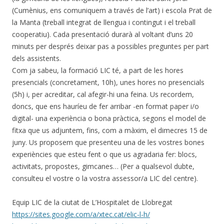
(Cumènius, ens comuniquem a través de l’art) i escola Prat de
la Manta (treball integrat de llengua i contingut i el treball
cooperatiu). Cada presentació durarà al voltant d’uns 20
minuts per després deixar pas a possibles preguntes per part
dels assistents.
Com ja sabeu, la formació LIC té, a part de les hores
presencials (concretament, 10h), unes hores no presencials
(5h) i, per acreditar, cal afegir-hi una feina. Us recordem,
doncs, que ens hauríeu de fer arribar -en format paper i/o
digital- una experiència o bona pràctica, segons el model de
fitxa que us adjuntem, fins, com a màxim, el dimecres 15 de
juny. Us proposem que presenteu una de les vostres bones
experiències que esteu fent o que us agradaria fer: blocs,
activitats, propostes, gimcanes… (Per a qualsevol dubte,
consulteu el vostre o la vostra assessor/a LIC del centre).
Equip LIC de la ciutat de L’Hospitalet de Llobregat
https://sites.google.com/a/xtec.cat/elic-l-h/