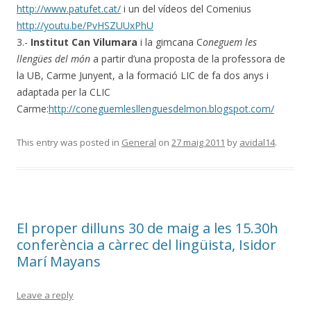
http://www.patufet.cat/
i un del vídeos del Comenius
http://youtu.be/PvHSZUUxPhU
3.-
Institut Can Vilumara
i la gimcana C
oneguem les
llengües del món
a partir d’una proposta de la professora de
la UB, Carme Junyent, a la formació LIC de fa dos anys i
adaptada per la CLIC
Carme:
http://coneguemlesllenguesdelmon.blogspot.com/
This entry was posted in
General
on
27 maig 2011
by
avidal14
.
El proper dilluns 30 de maig a les 15.30h
conferència a càrrec del lingüista, Isidor
Marí Mayans
Leave a reply