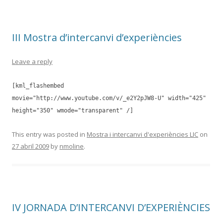
III Mostra d’intercanvi d’experiències
Leave a reply
[kml_flashembed
movie="http://www.youtube.com/v/_e2Y2pJW8-U" width="425"
height="350" wmode="transparent" /]
This entry was posted in
Mostra i intercanvi d'experiències LIC
on
27 abril 2009
by
nmoline
.
IV JORNADA D’INTERCANVI D’EXPERIÈNCIES