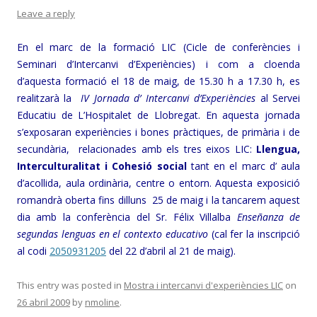
Leave a reply
En el marc de la formació LIC (Cicle de conferències i
Seminari d’Intercanvi d’Experiències) i com a cloenda
d’aquesta formació el 18 de maig, de 15.30 h a 17.30 h, es
realitzarà la
IV Jornada
d’ Intercanvi d’Experiències
al Servei
Educatiu de L’Hospitalet de Llobregat. En aquesta jornada
s’exposaran experiències i bones pràctiques, de primària i de
secundària, relacionades amb els tres eixos LIC:
Llengua,
Interculturalitat i Cohesió social
tant en el marc d’ aula
d’acollida, aula ordinària, centre o entorn. Aquesta exposició
romandrà oberta fins dilluns 25 de maig i la tancarem aquest
dia amb la conferència del Sr. Félix Villalba
Enseñanza de
segundas lenguas en el contexto
educativo
(cal fer la inscripció
al codi
2050931205
del 22 d’abril al 21 de maig).
This entry was posted in
Mostra i intercanvi d'experiències LIC
on
26 abril 2009
by
nmoline
.