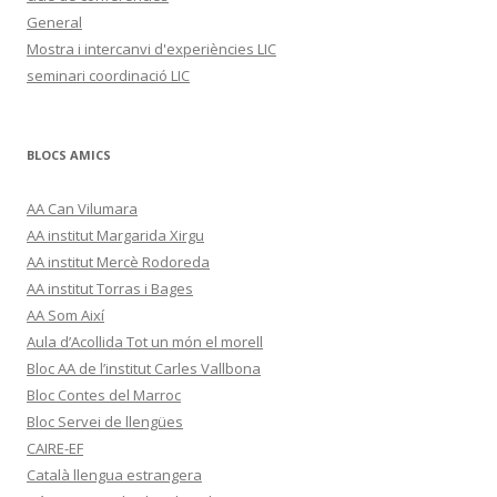
General
Mostra i intercanvi d'experiències LIC
seminari coordinació LIC
BLOCS AMICS
AA Can Vilumara
AA institut Margarida Xirgu
AA institut Mercè Rodoreda
AA institut Torras i Bages
AA Som Així
Aula d’Acollida Tot un món el morell
Bloc AA de l’institut Carles Vallbona
Bloc Contes del Marroc
Bloc Servei de llengües
CAIRE-EF
Català llengua estrangera