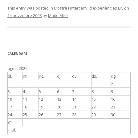
This entry was posted in
Mostra i intercanvi d'experiències LIC
on
14 novembre 2008
by
Maite Miró
.
CALENDARI
agost 2026
dl.
dt.
dc.
dj.
dv.
ds.
dg.
1
2
3
4
5
6
7
8
9
10
11
12
13
14
15
16
17
18
19
20
21
22
23
24
25
26
27
28
29
30
31
« jul.