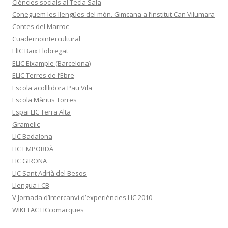
Ciències socials al Tecla Sala
Coneguem les llengües del món. Gimcana a l’institut Can Vilumara
Contes del Marroc
Cuadernointercultural
ElIC Baix Llobregat
ELIC Eixample (Barcelona)
ELIC Terres de l’Ebre
Escola acolllidora Pau Vila
Escola Màrius Torres
Espai LIC Terra Alta
Gramelic
LIC Badalona
LIC EMPORDÀ
LIC GIRONA
LIC Sant Adrià del Besos
Llengua i CB
V Jornada d’intercanvi d’experiències LIC 2010
WIKI TAC LICcomarques