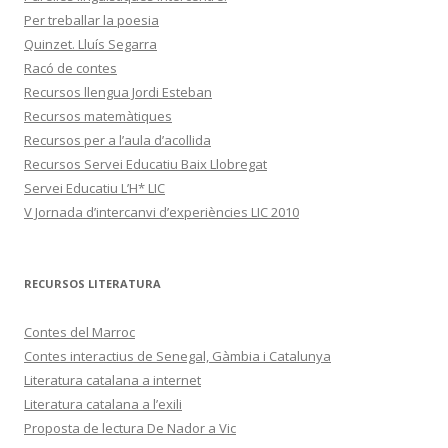
Per treballar la poesia
Quinzet. Lluís Segarra
Racó de contes
Recursos llengua Jordi Esteban
Recursos matemàtiques
Recursos per a l’aula d’acollida
Recursos Servei Educatiu Baix Llobregat
Servei Educatiu L’H* LIC
V Jornada d’intercanvi d’experiències LIC 2010
RECURSOS LITERATURA
Contes del Marroc
Contes interactius de Senegal, Gàmbia i Catalunya
Literatura catalana a internet
Literatura catalana a l’exili
Proposta de lectura De Nador a Vic