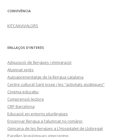
CONVIVÈNCIA
KITCAIXAVALORS
ENLLAÇOS D'INTERÈS
Adquisició de llengües i immigració
Alumnat xinès
Autoaprenentatge de la llengua catalana
Centre cultural Sant Josep i les “activitats asiàtiques”
Cinema educatiu
Comprensió lectora
CRP Barcelona
Educació en entorns plurilingües
Ensenyar llengua a l’alumnat no romànic
Gimcana de les llengües a L’Hospitalet de Llobregat
Parelles lingüístiques intercentre.