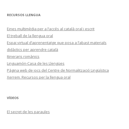
RECURSOS LLENGUA
Eines multimèdia per a l’accés al català oral i escrit
El treball de la llengua oral
Espai virtual d’aprenentatge que posa a l’abast materials
didàctics per aprendre català
Itineraris romànics
Linguamón-Casa de les Llengües
Pàgina web de jocs del Centre de Normalització Lingüística
Xerrem. Recursos per la llengua oral
VÍDEOS
El secret de les paraules