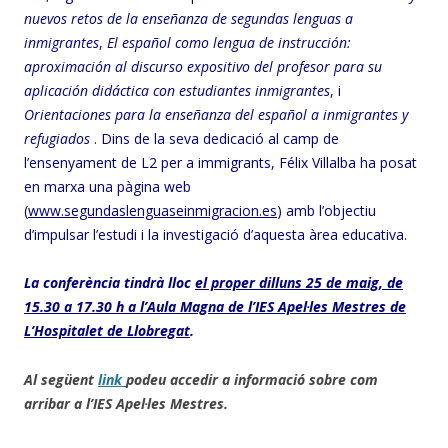
nuevos retos de la enseñanza de segundas lenguas a
inmigrantes
,
El español como lengua de instrucción:
aproximación al discurso expositivo del profesor para su
aplicación didáctica con estudiantes inmigrantes
, i
Orientaciones para la enseñanza del español a inmigrantes y
refugiados
.
Dins de la seva dedicació al camp de
l’ensenyament de L2 per a immigrants, Félix Villalba ha posat
en marxa una pàgina web
(
www.segundaslenguaseinmigracion.es
) amb l’objectiu
d’impulsar l’estudi i la investigació d’aquesta àrea educativa.
La conferència tindrà lloc
el proper dilluns 25 de maig, de
15.30 a 17.30 h a l’Aula Magna de l’IES Apel·les Mestres de
L’Hospitalet de Llobregat
.
Al següent
link
podeu accedir a informació sobre com
arribar a l’IES Apel·les Mestres.