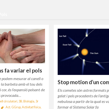
Pols
 fa variar el pols
ue podem mesurar al canell o
Stop motion d’un co
ta la barbeta amb el tou dels
i cor, és l’expansió polsant de
Els cometes són astres formats p
es provocada…
gelat i pols procedents de l’antig
nebulosa a partir de la qual es v
ll circulatori
,
3B. Biologia
,
3r
formar el Sistema Solar fa
Act. GGrup
,
Activitat física
,