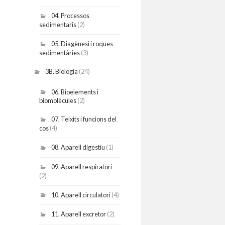
04. Processos
sedimentaris
(2)
05. Diagènesi i roques
sedimentàries
(3)
3B. Biologia
(24)
06. Bioelements i
biomolècules
(2)
07. Teixits i funcions del
cos
(4)
08. Aparell digestiu
(1)
09. Aparell respiratori
(2)
10. Aparell circulatori
(4)
11. Aparell excretor
(2)