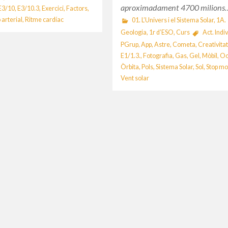
aproximadament 4700 milions
E3/10
,
E3/10.3
,
Exercici
,
Factors
,
 arterial
,
Ritme cardíac
01. L’Univers i el Sistema Solar
,
1A.
Geologia
,
1r d’ESO
,
Curs
Act. Indiv
PGrup
,
App
,
Astre
,
Cometa
,
Creativita
E1/1.3.
,
Fotografia
,
Gas
,
Gel
,
Mòbil
,
Oo
Òrbita
,
Pols
,
Sistema Solar
,
Sol
,
Stop mo
Vent solar