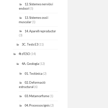
12. Sistemes nerviós i
endocrí
(5)
13. Sistemes ossi i
muscular
(1)
14. Aparell reproductor
(3)
3C. Tests E3
(11)
4t d'ESO
(14)
4A. Geologia
(12)
01. Tectònica
(2)
02. Deformació
estructural
(6)
03. Metamorfisme
(1)
04. Processos ignis
(2)