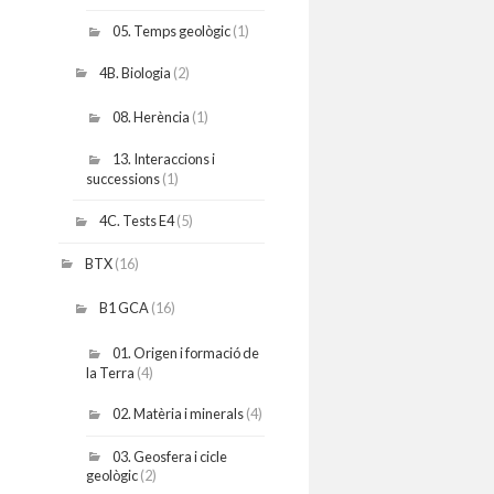
05. Temps geològic
(1)
4B. Biologia
(2)
08. Herència
(1)
13. Interaccions i
successions
(1)
4C. Tests E4
(5)
BTX
(16)
B1 GCA
(16)
01. Origen i formació de
la Terra
(4)
02. Matèria i minerals
(4)
03. Geosfera i cicle
geològic
(2)