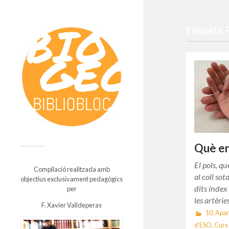
Etiqueta: 
Què ens
El pols, q
Compilació realitzada amb
al coll so
objectius exclusivament pedagògics
dits índex 
per
les artèri
F. Xavier Valldeperas
10. Apare
d'ESO
,
Curs