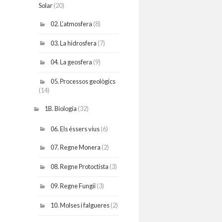
Solar
(20)
02. L’atmosfera
(8)
03. La hidrosfera
(7)
04. La geosfera
(9)
05. Processos geològics
(14)
1B. Biologia
(32)
06. Els éssers vius
(6)
07. Regne Monera
(2)
08. Regne Protoctista
(3)
09. Regne Fungii
(3)
10. Molses i falgueres
(2)