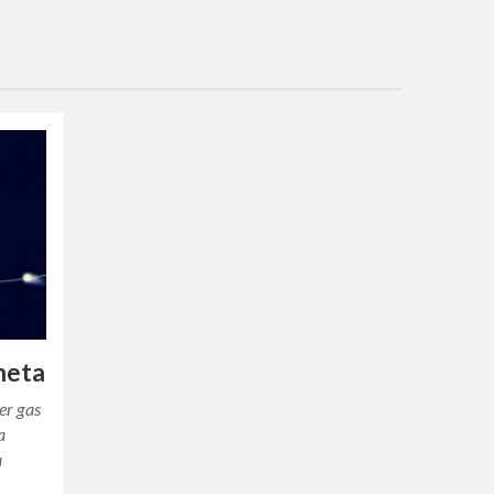
meta
er gas
a
a