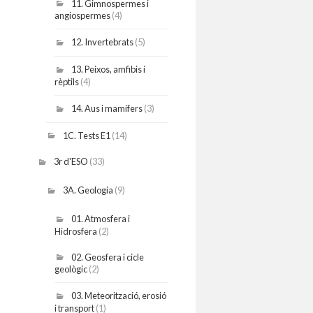
11. Gimnospermes i
angiospermes
(4)
12. Invertebrats
(5)
13. Peixos, amfibis i
rèptils
(4)
14. Aus i mamífers
(3)
1C. Tests E1
(14)
3r d'ESO
(33)
3A. Geologia
(9)
01. Atmosfera i
Hidrosfera
(2)
02. Geosfera i cicle
geològic
(2)
03. Meteorització, erosió
i transport
(1)