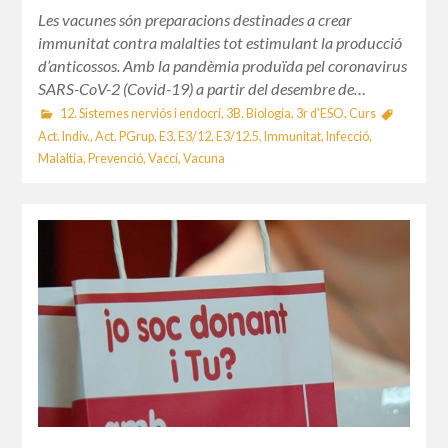
Les vacunes són preparacions destinades a crear
immunitat contra malalties tot estimulant la producció
d’anticossos. Amb la pandèmia produïda pel coronavirus
SARS-CoV-2 (Covid-19) a partir del desembre de…
12. Sistemes nerviós i endocrí
,
3B. Biologia
,
3r d'ESO
,
Curs
Act. Indiv.
,
Act. PGrup
,
E3
,
E3/12
,
E3/12.5
,
Immunitat
,
Infecció
,
Malaltia
,
Prevenció
,
Vaccí
,
Vacuna