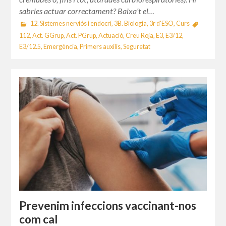
sabries actuar correctament? Baixa’t el…
12. Sistemes nerviós i endocrí
,
3B. Biologia
,
3r d'ESO
,
Curs
112
,
Act. GGrup
,
Act. PGrup
,
Actuació
,
Creu Roja
,
E3
,
E3/12
,
E3/12.5
,
Emergència
,
Primers auxilis
,
Seguretat
Prevenim infeccions vaccinant-nos
com cal