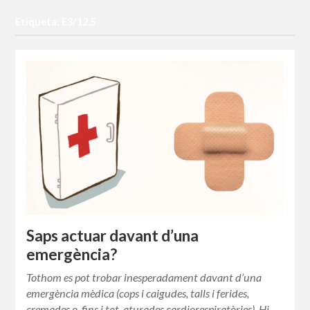
Etiqueta: E3/12.5
Saps actuar davant d’una
emergència?
Tothom es pot trobar inesperadament davant d’una
emergència mèdica (cops i caigudes, talls i ferides,
cremades o, fins i tot, aturades cardiorespiratòries). Hi