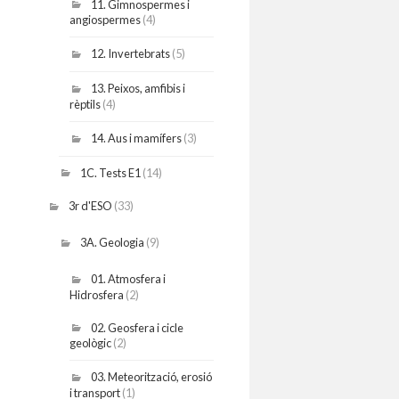
11. Gimnospermes i
angiospermes
(4)
12. Invertebrats
(5)
13. Peixos, amfibis i
rèptils
(4)
14. Aus i mamífers
(3)
1C. Tests E1
(14)
3r d'ESO
(33)
3A. Geologia
(9)
01. Atmosfera i
Hidrosfera
(2)
02. Geosfera i cicle
geològic
(2)
03. Meteorització, erosió
i transport
(1)