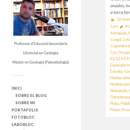
onades, in
a terra f
12. Inve
Curs
Ac
Artròpode
,
Cargol
,
Cef
Professor d'Educació Secundària
Cogombre d
Cuc
,
Decàp
Llicenciat en Geologia
E1/12.4
,
E1/
Màster en Geologia (Paleontologia)
Equinoder
Estrella
,
Gar
Holoturoïde
Mediterràni
INICI
Nematode
,
SOBRE EL BLOG
Opistobranq
SOBRE MI
Platja
,
Polip
Pòster
,
Pros
PORTAFOLIS
FOTOBLOC
LABOBLOC