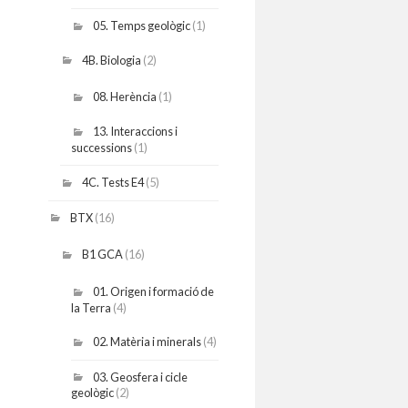
05. Temps geològic
(1)
4B. Biologia
(2)
08. Herència
(1)
13. Interaccions i
successions
(1)
4C. Tests E4
(5)
BTX
(16)
B1 GCA
(16)
01. Origen i formació de
la Terra
(4)
02. Matèria i minerals
(4)
03. Geosfera i cicle
geològic
(2)