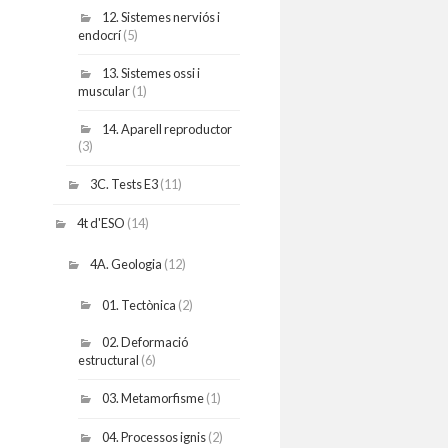
12. Sistemes nerviós i
endocrí
(5)
13. Sistemes ossi i
muscular
(1)
14. Aparell reproductor
(3)
3C. Tests E3
(11)
4t d'ESO
(14)
4A. Geologia
(12)
01. Tectònica
(2)
02. Deformació
estructural
(6)
03. Metamorfisme
(1)
04. Processos ignis
(2)