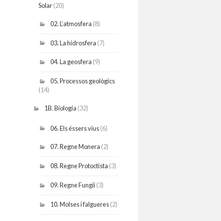
Solar
(20)
02. L’atmosfera
(8)
03. La hidrosfera
(7)
04. La geosfera
(9)
05. Processos geològics
(14)
1B. Biologia
(32)
06. Els éssers vius
(6)
07. Regne Monera
(2)
08. Regne Protoctista
(3)
09. Regne Fungii
(3)
10. Molses i falgueres
(2)