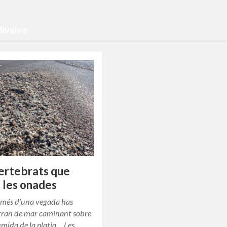
Bivalve
vertebrats que
 les onades
 més d’una vegada has
arran de mar caminant sobre
umida de la platja… Les