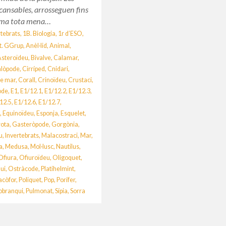
cansables, arrosseguen fins
erma tota mena…
rtebrats
,
1B. Biologia
,
1r d’ESO
,
t. GGrup
,
Anèl·lid
,
Animal
,
Asteroïdeu
,
Bivalve
,
Calamar
,
alòpode
,
Cirríped
,
Cnidari
,
e mar
,
Corall
,
Crinoïdeu
,
Crustaci
,
ode
,
E1
,
E1/12.1
,
E1/12.2
,
E1/12.3
,
12.5
,
E1/12.6
,
E1/12.7
,
m
,
Equinoïdeu
,
Esponja
,
Esquelet
,
ota
,
Gasteròpode
,
Gorgònia
,
u
,
Invertebrats
,
Malacostraci
,
Mar
,
a
,
Medusa
,
Mol·lusc
,
Nautilus
,
Ofiura
,
Ofiuroïdeu
,
Oligoquet
,
ui
,
Ostràcode
,
Platihelmint
,
lacòfor
,
Poliquet
,
Pop
,
Porífer
,
obranqui
,
Pulmonat
,
Sípia
,
Sorra