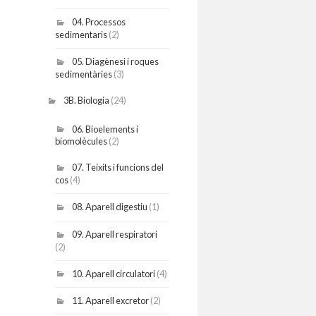
04. Processos
sedimentaris
(2)
05. Diagènesi i roques
sedimentàries
(3)
3B. Biologia
(24)
06. Bioelements i
biomolècules
(2)
07. Teixits i funcions del
cos
(4)
08. Aparell digestiu
(1)
09. Aparell respiratori
(2)
10. Aparell circulatori
(4)
11. Aparell excretor
(2)