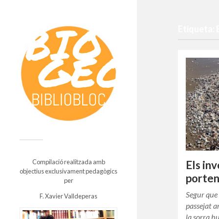
Etiqueta: 
Compilació realitzada amb
Els in
objectius exclusivament pedagògics
porten
per
Segur que
F. Xavier Valldeperas
passejat 
la sorra h