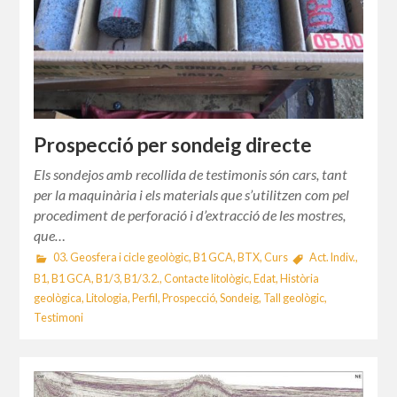
Prospecció per sondeig directe
Els sondejos amb recollida de testimonis són cars, tant
per la maquinària i els materials que s’utilitzen com pel
procediment de perforació i d’extracció de les mostres,
que…
03. Geosfera i cicle geològic
,
B1 GCA
,
BTX
,
Curs
Act. Indiv.
,
B1
,
B1 GCA
,
B1/3
,
B1/3.2.
,
Contacte litològic
,
Edat
,
Història
geològica
,
Litologia
,
Perfil
,
Prospecció
,
Sondeig
,
Tall geològic
,
Testimoni