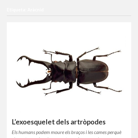
Etiqueta: Aràcnid
L’exoesquelet dels artròpodes
Els humans podem moure els braços i les cames perquè