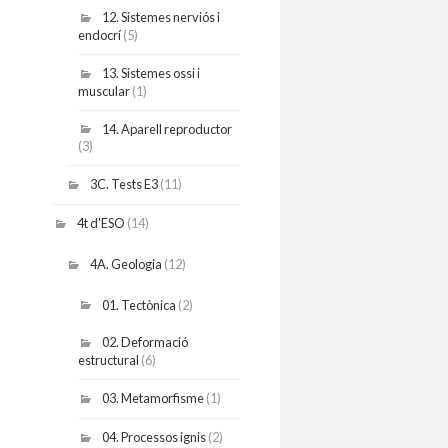
12. Sistemes nerviós i
endocrí
(5)
13. Sistemes ossi i
muscular
(1)
14. Aparell reproductor
(3)
3C. Tests E3
(11)
4t d'ESO
(14)
4A. Geologia
(12)
01. Tectònica
(2)
02. Deformació
estructural
(6)
03. Metamorfisme
(1)
04. Processos ignis
(2)