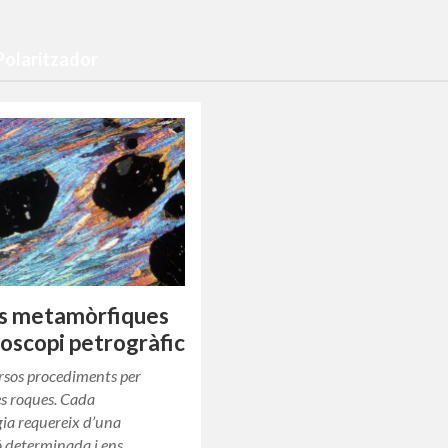
Polaritzador
s metamòrfiques
roscopi petrogràfic
rsos procediments per
es roques. Cada
ia requereix d’una
ó determinada i ens