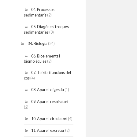
04. Processos
sedimentaris
(2)
05. Diagènesi i roques
sedimentàries
(3)
3B. Biologia
(24)
06. Bioelements i
biomolècules
(2)
07. Teixits i funcions del
cos
(4)
08. Aparell digestiu
(1)
09. Aparell respiratori
(2)
10. Aparell circulatori
(4)
11. Aparell excretor
(2)