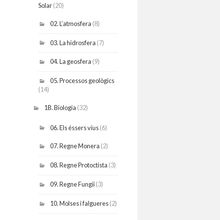
Solar
(20)
02. L’atmosfera
(8)
03. La hidrosfera
(7)
04. La geosfera
(9)
05. Processos geològics
(14)
1B. Biologia
(32)
06. Els éssers vius
(6)
07. Regne Monera
(2)
08. Regne Protoctista
(3)
09. Regne Fungii
(3)
10. Molses i falgueres
(2)