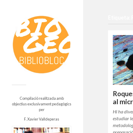
Etiqueta: 
Roque
Compilació realitzada amb
al mic
objectius exclusivament pedagògics
per
Hi ha dive
estudiar l
F. Xavier Valldeperas
metodolog
preparaci