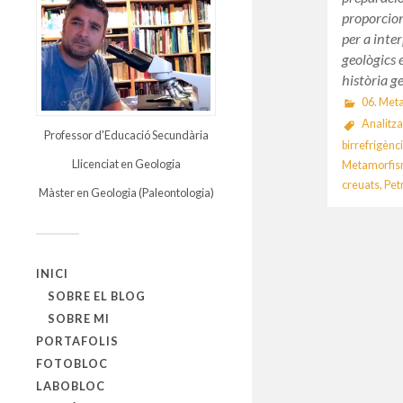
proporcion
per a inte
geològics 
història g
06. Met
Analitz
Professor d'Educació Secundària
birrefrigènc
Llicenciat en Geologia
Metamorfi
creuats
,
Pet
Màster en Geologia (Paleontologia)
INICI
SOBRE EL BLOG
SOBRE MI
PORTAFOLIS
FOTOBLOC
LABOBLOC