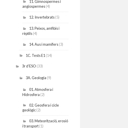
11. Gimnospermes i
angiospermes
(4)
12. Invertebrats
(5)
13. Peixos, amfibis i
rèptils
(4)
14. Aus i mamífers
(3)
1C. Tests E1
(14)
3r d'ESO
(33)
3A. Geologia
(9)
01. Atmosfera i
Hidrosfera
(2)
02. Geosfera i cicle
geològic
(2)
03. Meteorització, erosió
i transport
(1)