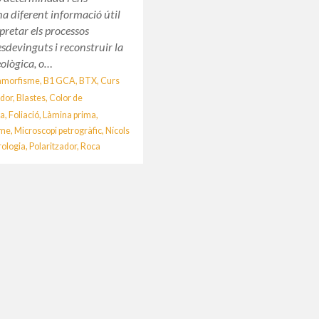
a diferent informació útil
rpretar els processos
esdevinguts i reconstruir la
eològica, o…
amorfisme
,
B1 GCA
,
BTX
,
Curs
ador
,
Blastes
,
Color de
ia
,
Foliació
,
Làmina prima
,
sme
,
Microscopi petrogràfic
,
Nícols
rologia
,
Polaritzador
,
Roca