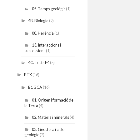
05. Temps geològic
(1)
4B. Biologia
(2)
08. Herència
(1)
13. Interaccions i
successions
(1)
4C. Tests E4
(5)
BTX
(16)
B1 GCA
(16)
01. Origen i formació de
la Terra
(4)
02. Matèria i minerals
(4)
03. Geosfera i cicle
geològic
(2)